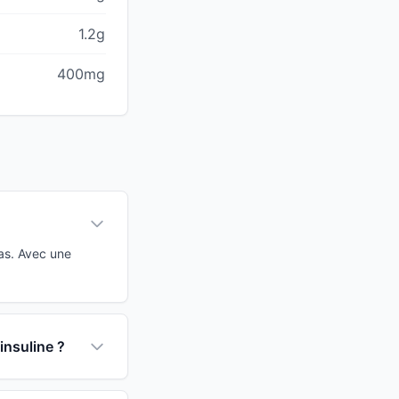
1.2g
400mg
as. Avec une
insuline ?