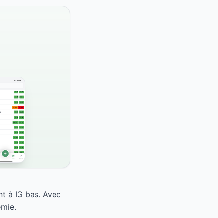
nt à IG bas. Avec
émie.