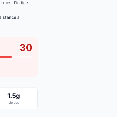
termes d'indice
sistance à
30
1.5g
Lipides