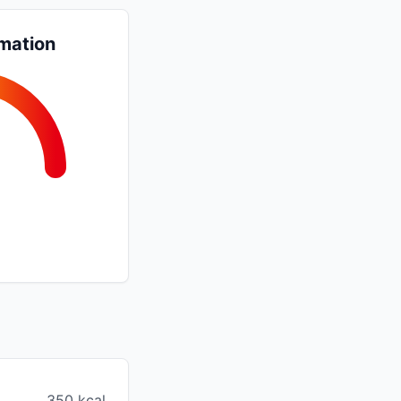
mation
350 kcal