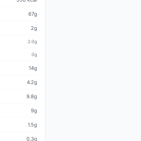
67g
2g
2.0g
0g
14g
4.2g
9.8g
9g
1.5g
0.3g