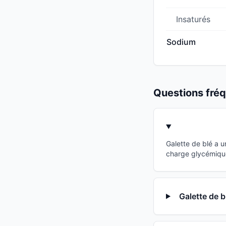
Insaturés
Sodium
Questions fr
Galette de blé a 
charge glycémique 
Galette de b