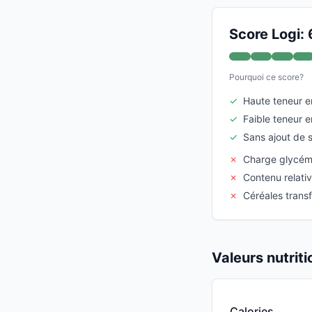
Score Logi: 
Pourquoi ce score?
✓
Haute teneur e
✓
Faible teneur 
✓
Sans ajout de 
✗
Charge glycém
✗
Contenu relati
✗
Céréales trans
Valeurs nutrit
Calories