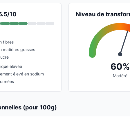
6.5/10
Niveau de transfor
n fibres
en matières grasses
sucre
60%
ique élevée
vement élevé en sodium
Modéré
formées
ionnelles (pour 100g)