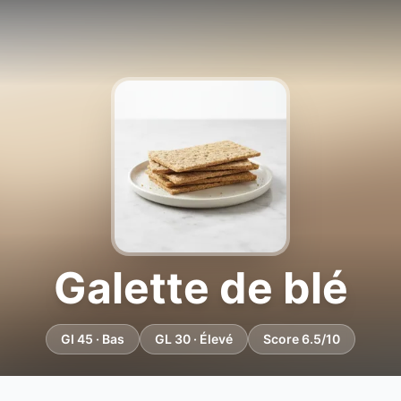
Galette de blé
GI 45 · Bas
GL 30 · Élevé
Score 6.5/10