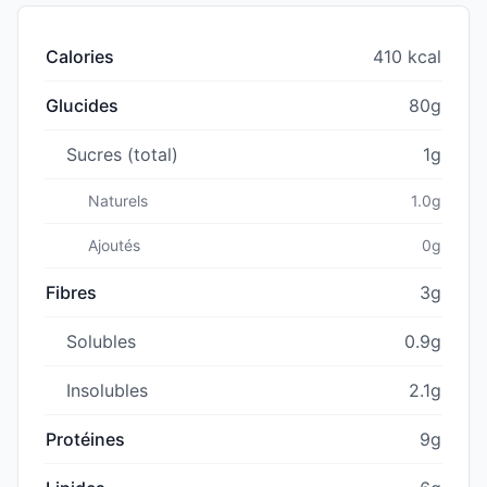
Calories
410 kcal
Glucides
80g
Sucres (total)
1g
Naturels
1.0g
Ajoutés
0g
Fibres
3g
Solubles
0.9g
Insolubles
2.1g
Protéines
9g