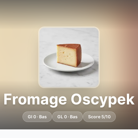
Fromage Oscypek
GI 0 · Bas
GL 0 · Bas
Score 5/10