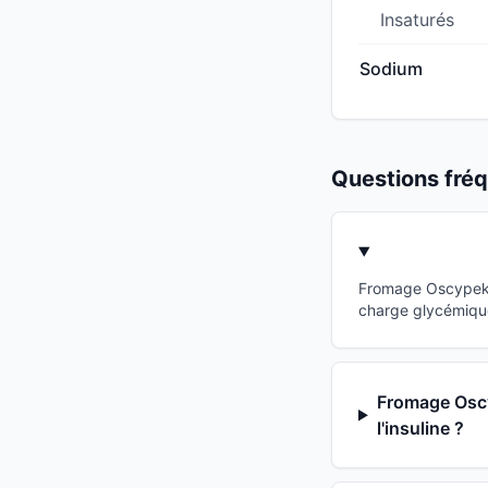
Insaturés
Sodium
Questions fr
Fromage Oscypek a
charge glycémique
Fromage Oscy
l'insuline ?