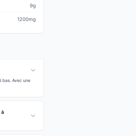
9g
1200mg
G bas. Avec une
 à