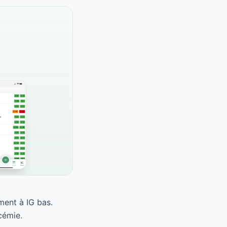
ment à IG bas.
cémie.