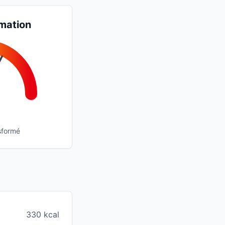
mation
sformé
330 kcal