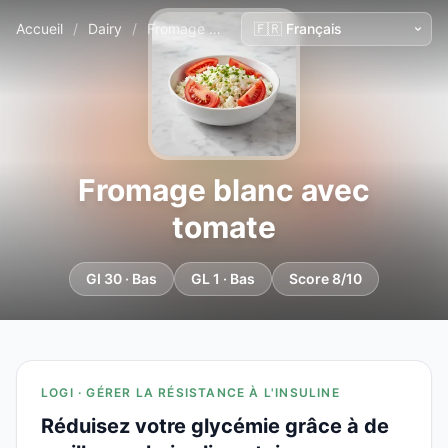
Accueil
/
Dairy
/
Fromage blanc avec tomate
Fromage blanc avec
tomate
GI 30 · Bas
GL 1 · Bas
Score 8/10
LOGI · GÉRER LA RÉSISTANCE À L'INSULINE
Réduisez votre glycémie grâce à de