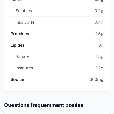
Solubles
0.2g
Insolubles
0.4g
Protéines
7.5g
Lipides
3g
Saturés
1.5g
Insaturés
1.2g
Sodium
300mg
Questions fréquemment posées