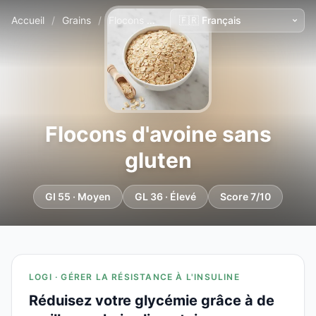
Accueil
/
Grains
/
Flocons d'avoine sans gluten
Flocons d'avoine sans
gluten
GI 55 · Moyen
GL 36 · Élevé
Score 7/10
LOGI · GÉRER LA RÉSISTANCE À L'INSULINE
Réduisez votre glycémie grâce à de