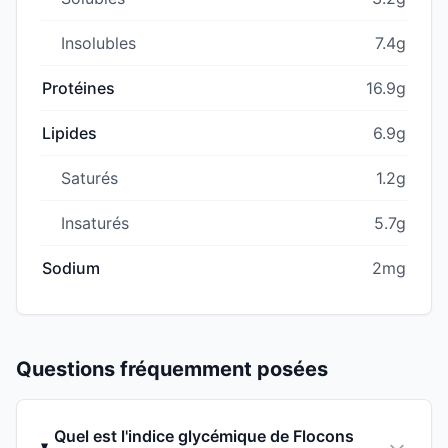
Insolubles
7.4g
Protéines
16.9g
Lipides
6.9g
Saturés
1.2g
Insaturés
5.7g
Sodium
2mg
Questions fréquemment posées
Quel est l'indice glycémique de Flocons