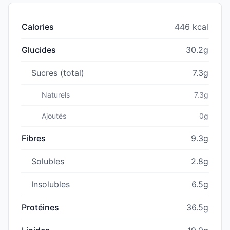
Calories
446 kcal
Glucides
30.2g
Sucres (total)
7.3g
Naturels
7.3g
Ajoutés
0g
Fibres
9.3g
Solubles
2.8g
Insolubles
6.5g
Protéines
36.5g