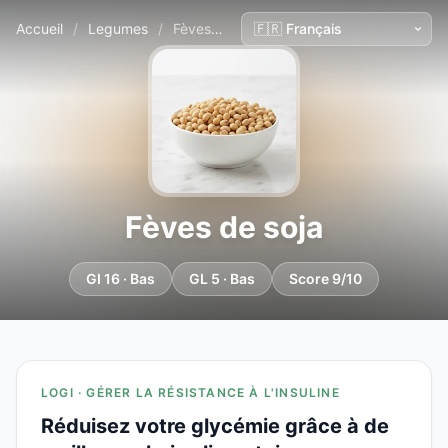
Accueil
/
Legumes
/
Fèves de soja
Fèves de soja
GI 16 · Bas
GL 5 · Bas
Score 9/10
LOGI · GÉRER LA RÉSISTANCE À L'INSULINE
Réduisez votre glycémie grâce à de