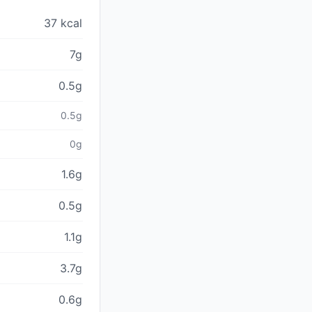
37 kcal
7g
0.5g
0.5g
0g
1.6g
0.5g
1.1g
3.7g
0.6g