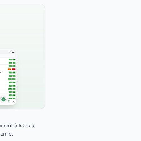
iment à IG bas.
cémie.