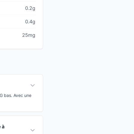
0.2g
0.4g
25mg
IG bas. Avec une
 à