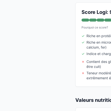
Score Logi: 
Pourquoi ce score?
✓
Riche en proté
✓
Riche en micro
calcium, fer)
✓
Indice et char
✗
Contient des g
être cuit)
✗
Teneur modérée
extrêmement é
Valeurs nutrit