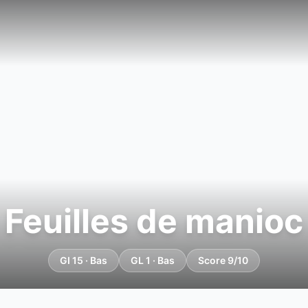
Feuilles de manioc
GI 15 · Bas
GL 1 · Bas
Score 9/10