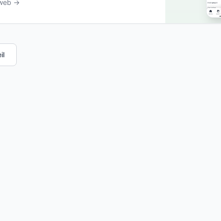
 web →
il