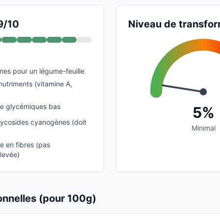
9/10
Niveau de transfor
ines pour un légume-feuille
nutriments (vitamine A,
ge glycémiques bas
5%
lycosides cyanogènes (doit
Minimal
 en fibres (pas
levée)
ionnelles (pour 100g)