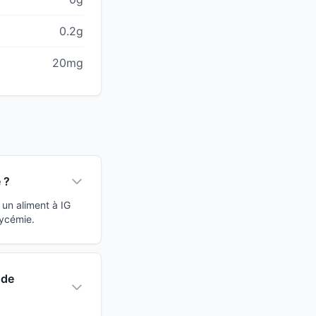
0.2g
20mg
 ?
un aliment à IG
lycémie.
 de