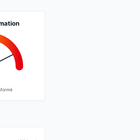
mation
sformé