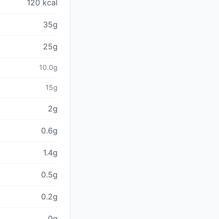
120 kcal
35g
25g
10.0g
15g
2g
0.6g
1.4g
0.5g
0.2g
0g