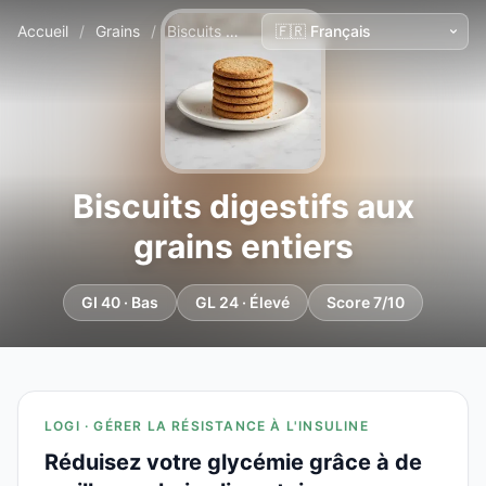
Accueil
/
Grains
/
Biscuits digestifs aux grains entiers
Biscuits digestifs aux
grains entiers
GI 40 · Bas
GL 24 · Élevé
Score 7/10
LOGI · GÉRER LA RÉSISTANCE À L'INSULINE
Réduisez votre glycémie grâce à de