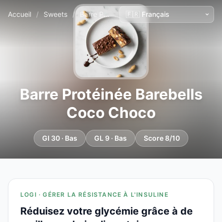
Accueil
/
Sweets
/
Barre Protéinée Barebells Coco Choco
Barre Protéinée Barebells
Coco Choco
GI 30 · Bas
GL 9 · Bas
Score 8/10
LOGI · GÉRER LA RÉSISTANCE À L'INSULINE
Réduisez votre glycémie grâce à de