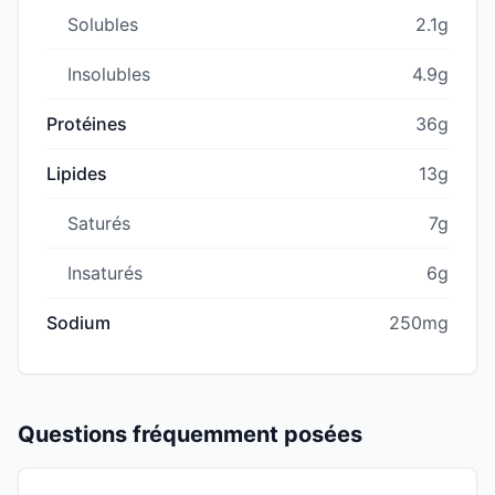
Solubles
2.1g
Insolubles
4.9g
Protéines
36g
Lipides
13g
Saturés
7g
Insaturés
6g
Sodium
250mg
Questions fréquemment posées