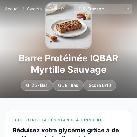
Accueil
/
Sweets
/
Barre Protéinée IQBAR Myrtille Sauvage
Barre Protéinée IQBAR
Myrtille Sauvage
GI 25 · Bas
GL 8 · Bas
Score 6/10
LOGI · GÉRER LA RÉSISTANCE À L'INSULINE
Réduisez votre glycémie grâce à de