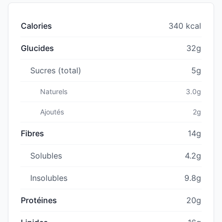
Calories
340 kcal
Glucides
32g
Sucres (total)
5g
Naturels
3.0g
Ajoutés
2g
Fibres
14g
Solubles
4.2g
Insolubles
9.8g
Protéines
20g