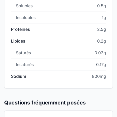
Solubles
0.5g
Insolubles
1g
Protéines
2.5g
Lipides
0.2g
Saturés
0.03g
Insaturés
0.17g
Sodium
800mg
Questions fréquemment posées