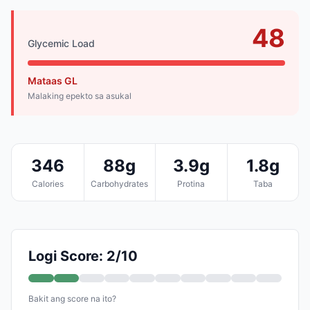
48
Glycemic Load
Mataas GL
Malaking epekto sa asukal
346
88g
3.9g
1.8g
Calories
Carbohydrates
Protina
Taba
Logi Score: 2/10
Bakit ang score na ito?