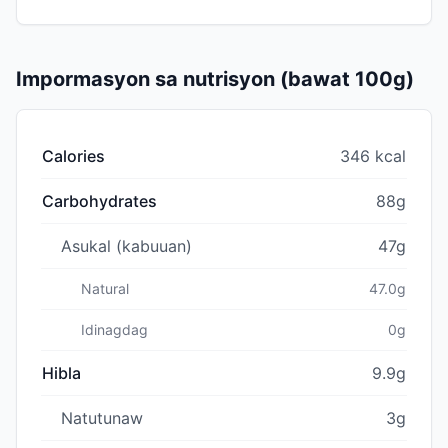
Impormasyon sa nutrisyon (bawat 100g)
Calories
346 kcal
Carbohydrates
88g
Asukal (kabuuan)
47g
Natural
47.0g
Idinagdag
0g
Hibla
9.9g
Natutunaw
3g