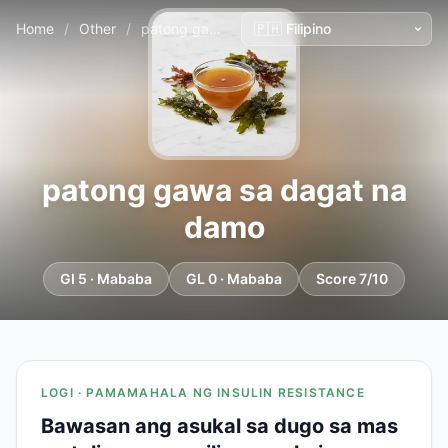
Home
/
Other
/
patong gawa sa dagat na damo
patong gawa sa dagat na
damo
GI 5 · Mababa
GL 0 · Mababa
Score 7/10
LOGI · PAMAMAHALA NG INSULIN RESISTANCE
Bawasan ang asukal sa dugo sa mas