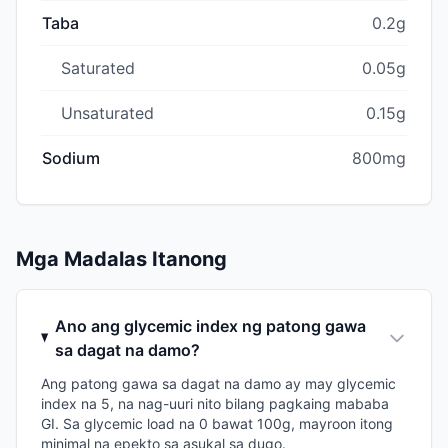
Taba
0.2g
Saturated
0.05g
Unsaturated
0.15g
Sodium
800mg
Mga Madalas Itanong
Ano ang glycemic index ng patong gawa
sa dagat na damo?
Ang patong gawa sa dagat na damo ay may glycemic
index na 5, na nag-uuri nito bilang pagkaing mababa
GI. Sa glycemic load na 0 bawat 100g, mayroon itong
minimal na epekto sa asukal sa dugo.