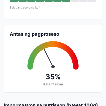
Bakit ang score na ito?
Antas ng pagproseso
35%
Katamtaman
Impormasyon sa nutrisyon (bawat 100g)