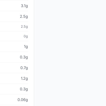
3.1g
2.5g
2.5g
0g
1g
0.3g
0.7g
1.2g
0.3g
0.06g