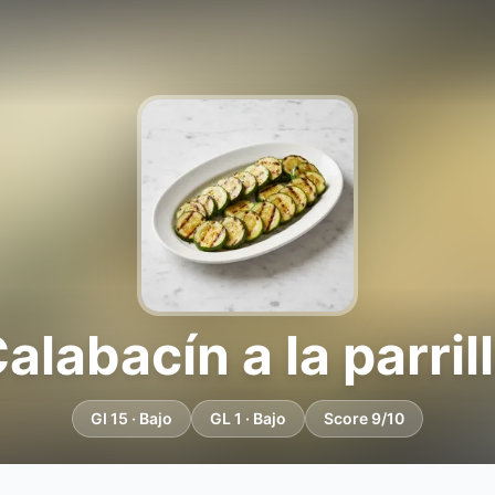
alabacín a la parril
GI 15 · Bajo
GL 1 · Bajo
Score 9/10