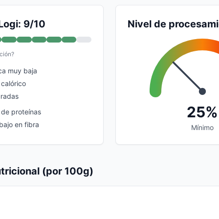
Logi: 9/10
Nivel de procesam
ción?
ca muy baja
 calórico
uradas
25%
 de proteínas
bajo en fibra
Mínimo
tricional (por 100g)