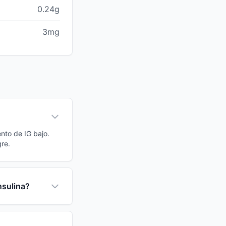
0.24g
3mg
ento de IG bajo.
re.
nsulina?