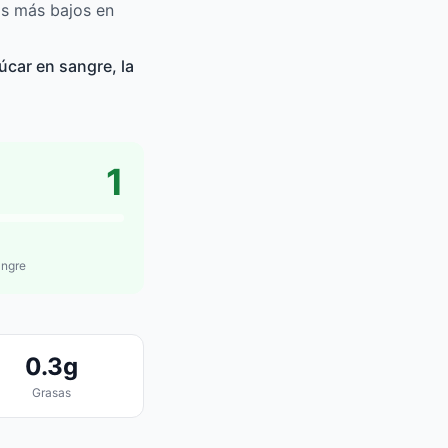
os más bajos en
úcar en sangre, la
1
angre
0.3g
Grasas