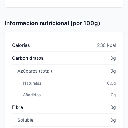
Información nutricional (por 100g)
Calorías
230 kcal
Carbohidratos
0g
Azúcares (total)
0g
Naturales
0.0g
Añadidos
0g
Fibra
0g
Soluble
0g