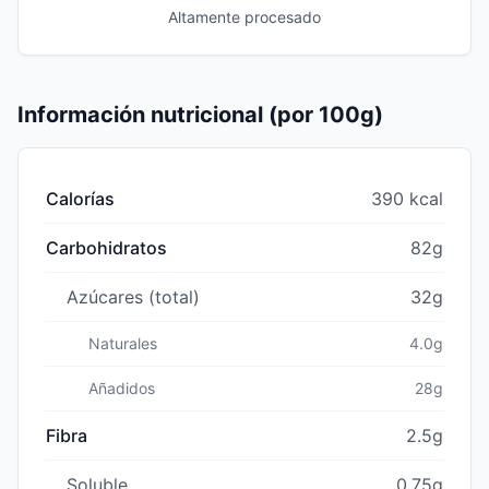
Altamente procesado
Información nutricional (por 100g)
Calorías
390 kcal
Carbohidratos
82g
Azúcares (total)
32g
Naturales
4.0g
Añadidos
28g
Fibra
2.5g
Soluble
0.75g