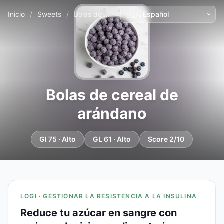
Inicio
/
Sweets
/
Bolas de cereal de arándano
Bolas de cereal de
arándano
GI 75 · Alto
GL 61 · Alto
Score 2/10
LOGI · GESTIONAR LA RESISTENCIA A LA INSULINA
Reduce tu azúcar en sangre con