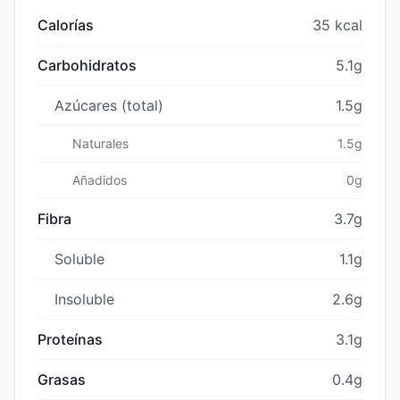
Calorías
35 kcal
Carbohidratos
5.1g
Azúcares (total)
1.5g
Naturales
1.5g
Añadidos
0g
Fibra
3.7g
Soluble
1.1g
Insoluble
2.6g
Proteínas
3.1g
Grasas
0.4g