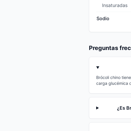
Insaturadas
Sodio
Preguntas fre
Brócoli chino tien
carga glucémica d
¿Es Br