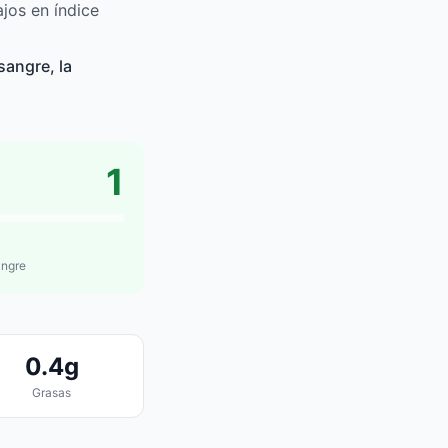
jos en índice
sangre, la
1
angre
0.4g
Grasas