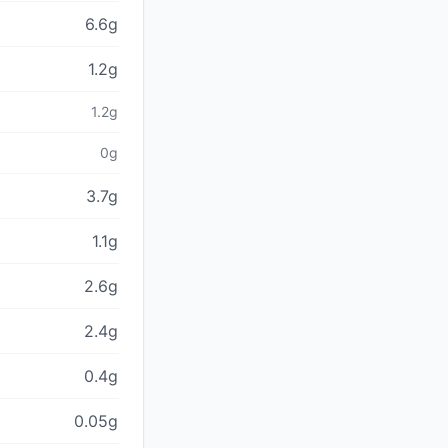
6.6g
1.2g
1.2g
0g
3.7g
1.1g
2.6g
2.4g
0.4g
0.05g