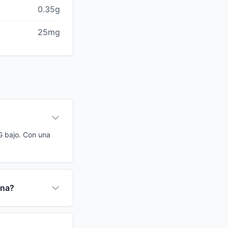
0.35g
25mg
IG bajo. Con una
ina?