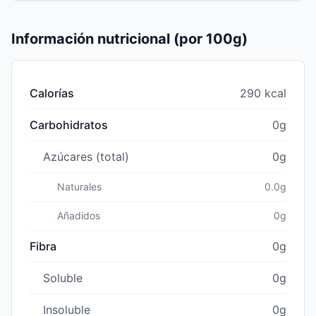
Información nutricional (por 100g)
Calorías
290 kcal
Carbohidratos
0g
Azúcares (total)
0g
Naturales
0.0g
Añadidos
0g
Fibra
0g
Soluble
0g
Insoluble
0g