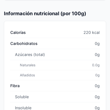
Información nutricional (por 100g)
Calorías
220 kcal
Carbohidratos
0g
Azúcares (total)
0g
Naturales
0.0g
Añadidos
0g
Fibra
0g
Soluble
0g
Insoluble
0g