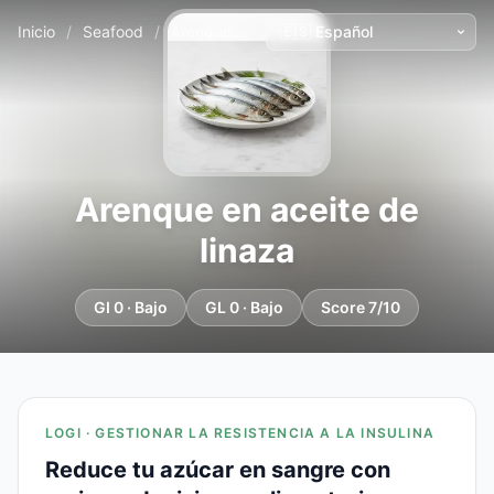
Inicio
/
Seafood
/
Arenque en aceite de linaza
Arenque en aceite de
linaza
GI 0 · Bajo
GL 0 · Bajo
Score 7/10
LOGI · GESTIONAR LA RESISTENCIA A LA INSULINA
Reduce tu azúcar en sangre con