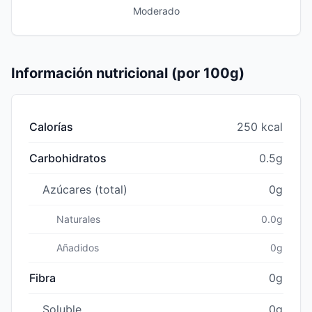
Moderado
Información nutricional (por 100g)
Calorías
250 kcal
Carbohidratos
0.5g
Azúcares (total)
0g
Naturales
0.0g
Añadidos
0g
Fibra
0g
Soluble
0g