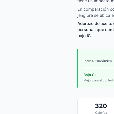
tiene un impacto m
En comparación co
jengibre se ubica 
Aderezo de aceite
personas que contro
bajo IG.
Índice Glucémico
Bajo GI
Mejor para el control
320
Calorías