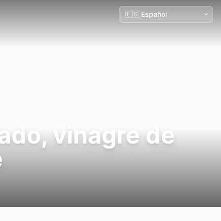
ado, vinagre de
e