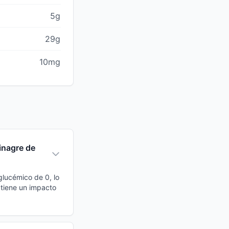
5g
29g
10mg
inagre de
glucémico de 0, lo
 tiene un impacto