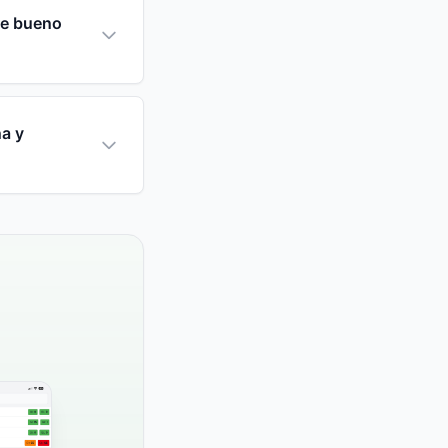
re bueno
a y