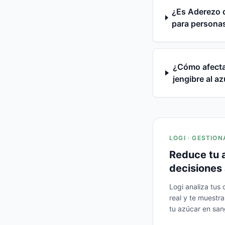
¿Es Aderezo d
para personas
¿Cómo afecta
jengibre al a
LOGI · GESTION
Reduce tu 
decisiones 
Logi analiza tus
real y te muestr
tu azúcar en san