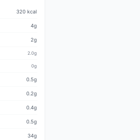
320 kcal
4g
2g
2.0g
0g
0.5g
0.2g
0.4g
0.5g
34g