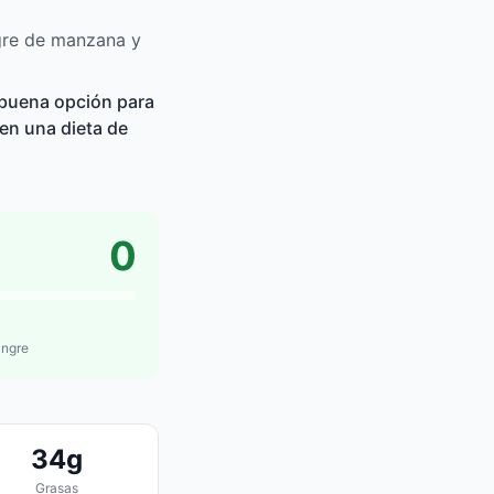
gre de manzana y
 buena opción para
uen una dieta de
0
angre
34g
Grasas