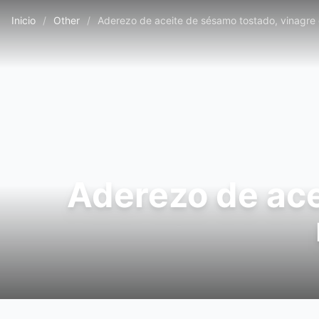
Inicio
/
Other
/
Aderezo de aceite de sésamo tostado, vinagre
Aderezo de ace