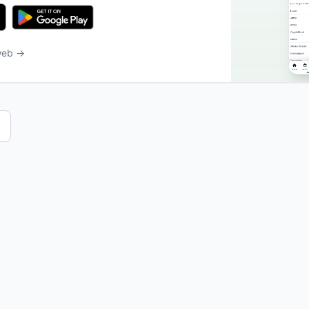
 web →