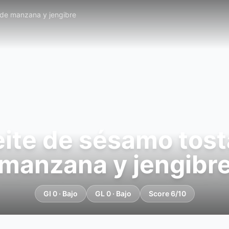
 de manzana y jengibre
ite de sésamo tost
manzana y jengibr
GI 0 · Bajo
GL 0 · Bajo
Score 6/10