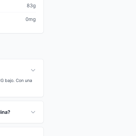
83g
0mg
 IG bajo. Con una
lina?