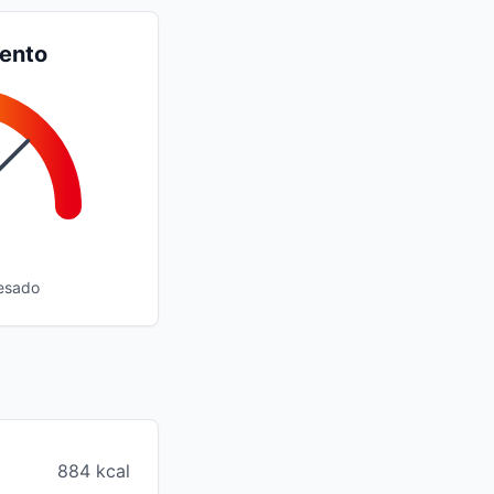
iento
esado
884 kcal