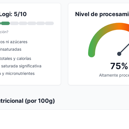
Logi: 5/10
Nivel de procesam
ción?
tos ni azúcares
 insaturadas
totales y calorías
75%
saturada significativa
a y micronutrientes
Altamente proc
tricional (por 100g)