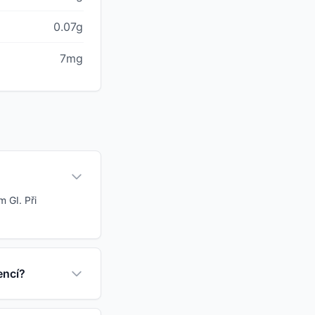
0.07g
7mg
 GI. Při
encí?