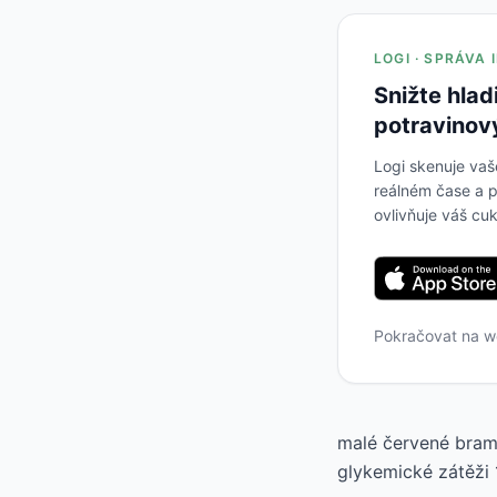
LOGI · SPRÁVA
Snižte hlad
potravinov
Logi skenuje vaš
reálném čase a p
ovlivňuje váš cuk
Pokračovat na 
malé červené bramb
glykemické zátěži 1