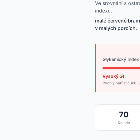
Ve srovnání s osta
indexu.
malé červené bramb
v malých porcích.
Glykemický Index
Vysoký GI
Rychlý nárůst cukru v
70
Kalorie