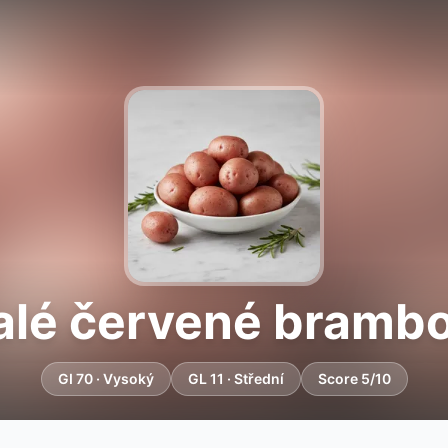
lé červené bramb
GI 70 · Vysoký
GL 11 · Střední
Score 5/10