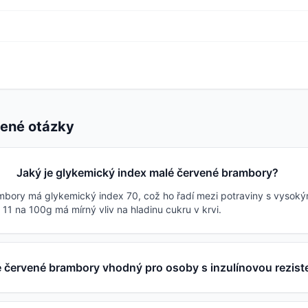
dené otázky
Jaký je glykemický index malé červené brambory?
bory má glykemický index 70, což ho řadí mezi potraviny s vysokým
11 na 100g má mírný vliv na hladinu cukru v krvi.
é červené brambory vhodný pro osoby s inzulínovou rezist