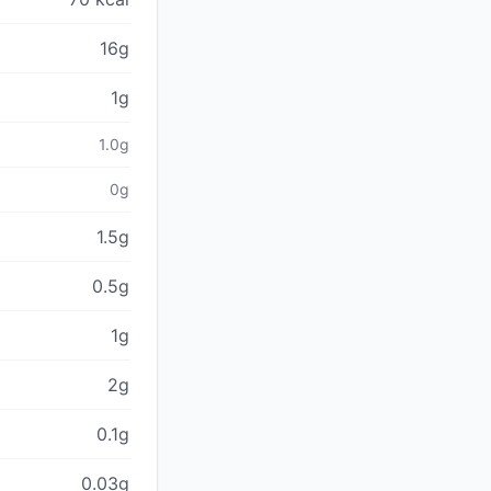
16g
1g
1.0g
0g
1.5g
0.5g
1g
2g
0.1g
0.03g