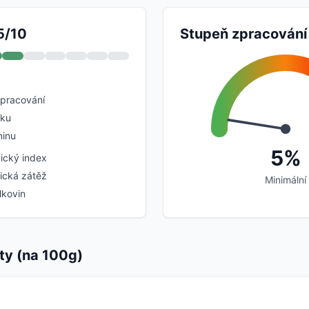
5/10
Stupeň zpracování
zpracování
uku
ninu
5%
ický index
ická zátěž
Minimální
lkovin
ty (na 100g)