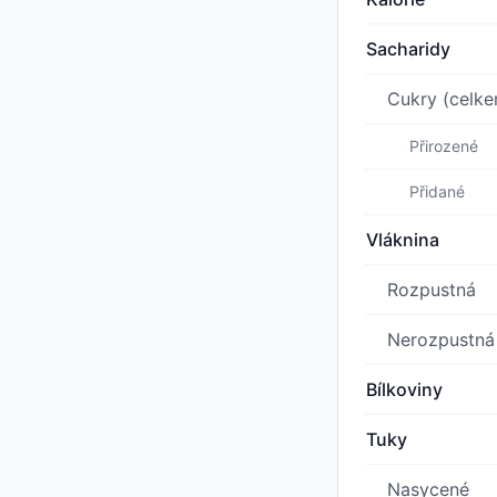
Sacharidy
Cukry (celk
Přirozené
Přidané
Vláknina
Rozpustná
Nerozpustná
Bílkoviny
Tuky
Nasycené