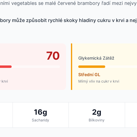
tními vegetables se malé červené brambory řadí mezi nejv
ory může způsobit rychlé skoky hladiny cukru v krvi a ne
70
Glykemická Zátěž
Střední GL
 krvi
Mírný vliv na cukr v krvi
16g
2g
Sacharidy
Bílkoviny