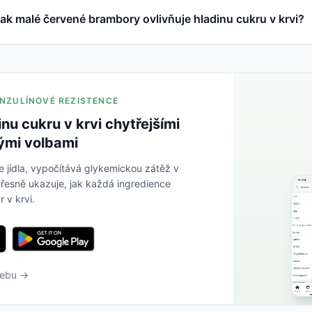
ak malé červené brambory ovlivňuje hladinu cukru v krvi?
 INZULÍNOVÉ REZISTENCE
inu cukru v krvi chytřejšími
ými volbami
e jídla, vypočítává glykemickou zátěž v
řesně ukazuje, jak každá ingredience
r v krvi.
webu →