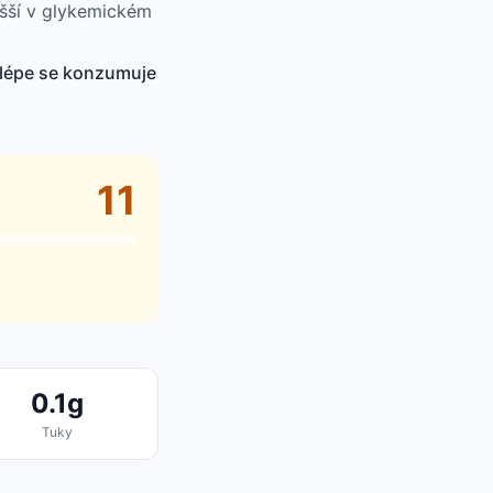
yšší v glykemickém
jlépe se konzumuje
11
0.1g
Tuky