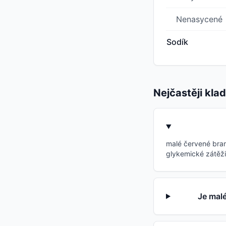
Nenasycené
Sodík
Nejčastěji kla
malé červené bram
glykemické zátěži 
Je mal