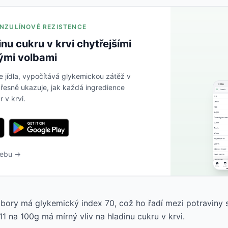
 INZULÍNOVÉ REZISTENCE
inu cukru v krvi chytřejšími
ými volbami
e jídla, vypočítává glykemickou zátěž v
řesně ukazuje, jak každá ingredience
r v krvi.
webu →
ory má glykemický index 70, což ho řadí mezi potraviny s
1 na 100g má mírný vliv na hladinu cukru v krvi.