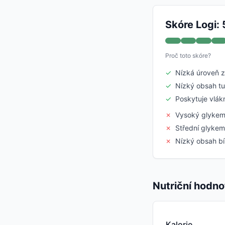
Skóre Logi: 
Proč toto skóre?
✓
Nízká úroveň 
✓
Nízký obsah t
✓
Poskytuje vlák
✗
Vysoký glykem
✗
Střední glykem
✗
Nízký obsah bí
Nutriční hodno
Kalorie