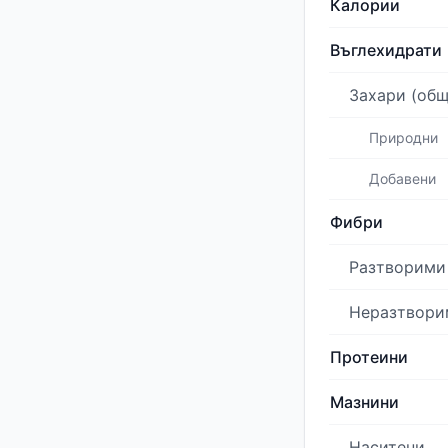
Калории
Въглехидрати
Захари (общ
Природни
Добавени
Фибри
Разтворими
Неразтвори
Протеини
Мазнини
Наситени