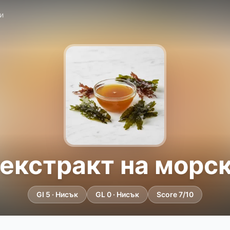
и
 екстракт на морс
GI 5 · Нисък
GL 0 · Нисък
Score 7/10