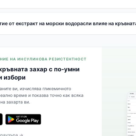
тие от екстракт на морски водорасли влияе на кръвнат
ЛЕНИЕ НА ИНСУЛИНОВА РЕЗИСТЕНТНОСТ
кръвната захар с по-умни
и избори
аните ви, изчислява гликемичното
реално време и показва точно как всяка
на захарта ви.
браузъра →