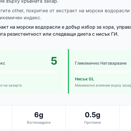
е върху кръвната захар.
угите other, покритие от екстракт на морски водорасли
ликемичен индекс.
ракт на морски водорасли е добър избор за хора, упра
ата резистентност или следващи диета с нисък ГИ.
5
екс
Гликемично Натоварване
Нисък GL
л на захарта
Минимално влияние върху заха
6g
0.5g
Въглехидрати
Протеини