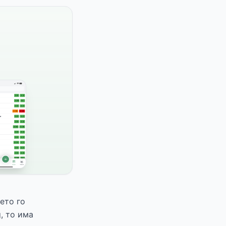
ето го
, то има