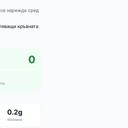
 се нарежда сред
вляващи кръвната
0
рта
0.2g
Мазнини