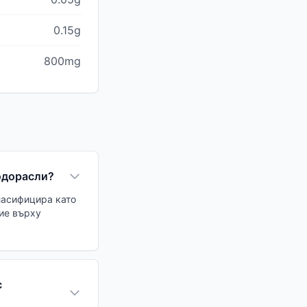
0.15g
800mg
водорасли?
ласифицира като
ние върху
с