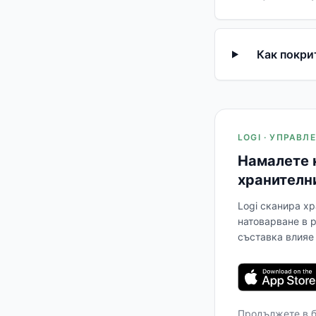
Как покри
LOGI · УПРАВ
Намалете 
хранителн
Logi сканира хр
натоварване в 
съставка влияе 
Продължете в 