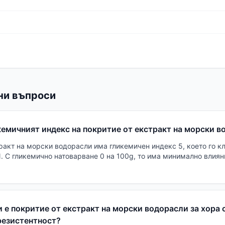
ни въпроси
кемичният индекс на покритие от екстракт на морски 
тракт на морски водорасли има гликемичен индекс 5, което го к
И. С гликемично натоварване 0 на 100g, то има минимално влия
е покритие от екстракт на морски водорасли за хора 
резистентност?