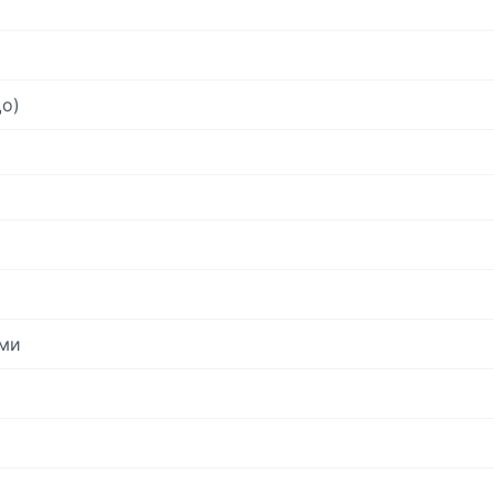
о)
ми