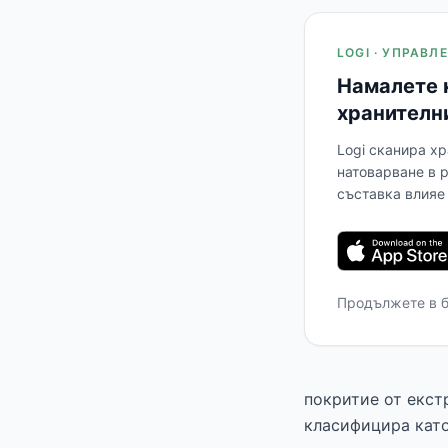
LOGI · УПРАВ
Намалете 
хранителн
Logi сканира хр
натоварване в 
съставка влияе 
Продължете в 
покритие от екст
класифицира като