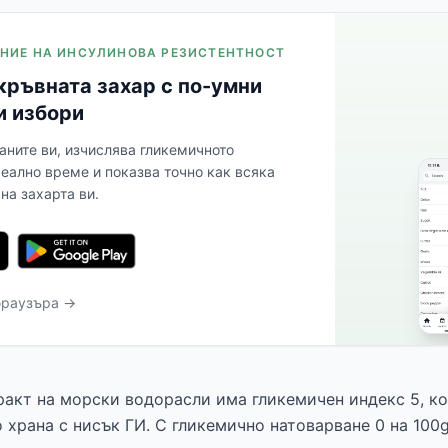
ЛЕНИЕ НА ИНСУЛИНОВА РЕЗИСТЕНТНОСТ
кръвната захар с по-умни
и избори
аните ви, изчислява гликемичното
реално време и показва точно как всяка
на захарта ви.
браузъра →
ракт на морски водорасли има гликемичен индекс 5, ко
 храна с нисък ГИ. С гликемично натоварване 0 на 100g