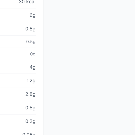
30 kcal
6g
0.5g
0.5g
0g
4g
1.2g
2.8g
0.5g
0.2g
0.05g