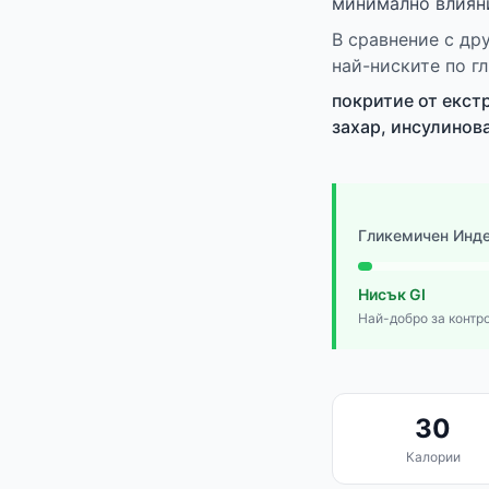
минимално влияни
В сравнение с др
най-ниските по г
покритие от екст
захар, инсулинов
Гликемичен Инд
Нисък GI
Най-добро за контро
30
Калории