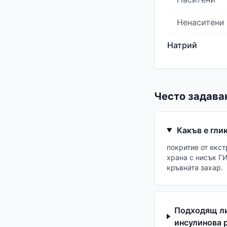
Ненаситени
Натрий
Често задава
Какъв е гли
покритие от екс
храна с нисък Г
кръвната захар.
Подходящ ли 
инсулинова 