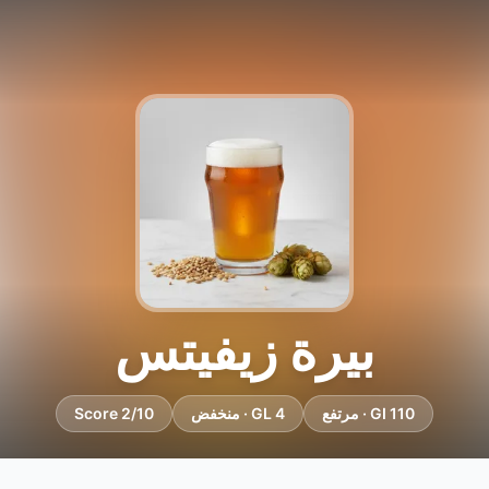
بيرة زيفيتس
GI 110 · مرتفع
GL 4 · منخفض
Score 2/10