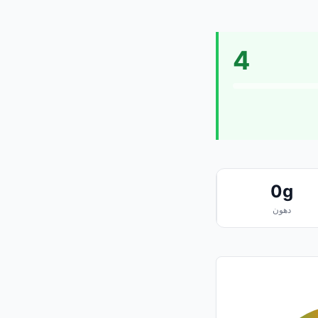
4
0g
دهون