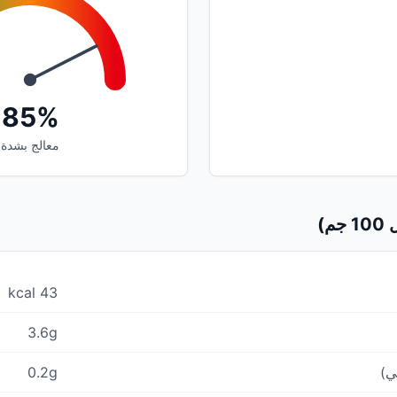
85%
معالج بشدة
م)
43 kcal
3.6g
ي)
0.2g