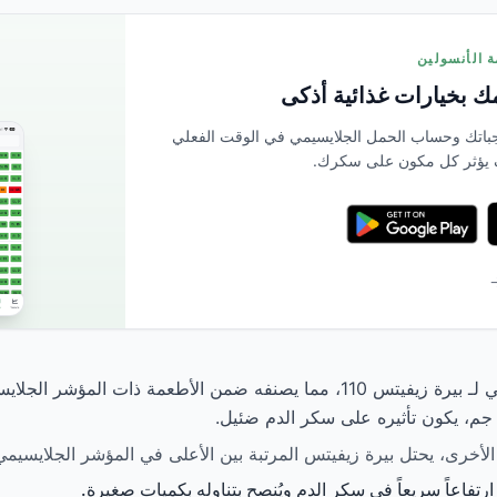
 بخيارات غذائية أذكى
بمسح وجباتك وحساب الحمل الجلايسيمي في الوقت الفعلي
 يؤثر كل مكون على سكرك.
→
يبلغ المؤشر الجلايسيمي لـ بيرة زيفيتس 110، مما يصنفه ضمن الأطعمة ذات ال
تفاعاً سريعاً في سكر الدم ويُنصح بتناوله بكميات صغيرة.