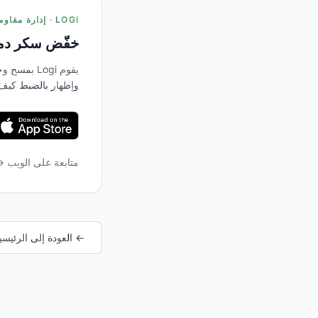
LOGI · إدارة مقاومة الأنسولين
خفّض سكر دمك
يقوم Logi 
وإظهار بالضبط كيف
متابعة على الويب 
← العودة إلى الرئيسي