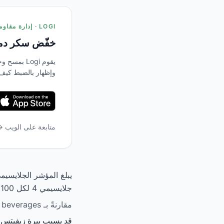
LOGI · إدارة مقاومة الأنسولين
خفّض سكر دمك
يقوم Logi 
وإظهار بالضبط كيف
متابعة على الويب 
جلايسيمي 4 لكل 100 جم، يكون تأثيره على سكر الدم ضئيل.
مقارنةً بـ beverages الأخرى، يحتل بيرة زيفيتس المرتبة بين الأعلى في المؤشر الجلايسيمي.
قد يسبب بيرة زيفيتس ار