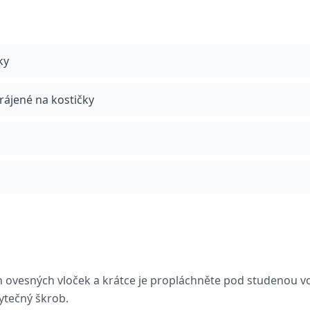
ky
krájené na kostičky
 ovesných vloček a krátce je propláchněte pod studenou v
ytečný škrob.