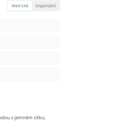
Metrické
Imperiální
odou v jemném sítku,