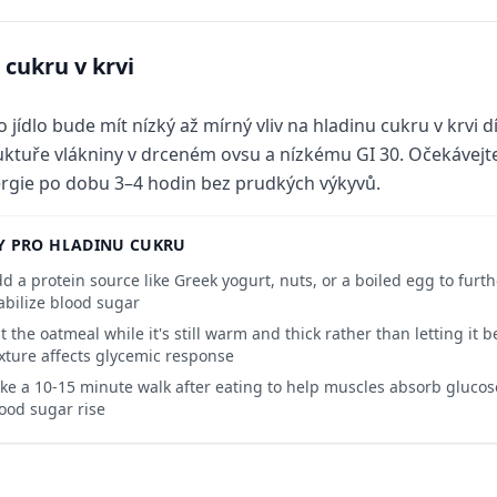
 cukru v krvi
o jídlo bude mít nízký až mírný vliv na hladinu cukru v krvi
uktuře vlákniny v drceném ovsu a nízkému GI 30. Očekávejte 
rgie po dobu 3–4 hodin bez prudkých výkyvů.
Y PRO HLADINU CUKRU
d a protein source like Greek yogurt, nuts, or a boiled egg to furt
abilize blood sugar
t the oatmeal while it's still warm and thick rather than letting it
xture affects glycemic response
ke a 10-15 minute walk after eating to help muscles absorb gluco
ood sugar rise