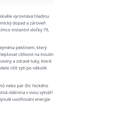
 skvěle vyrovnává hladinu
kemický dopad a zároveň
ímco instantní vločky 79,
zejména pektinem, který
epšovat citlivost na inzulin
oviny a zdravé tuky, které
te cítit sytí po několik
echů nebo pár lžic řeckého
stná vláknina v ovsu vytváří
plynulé uvolňování energie