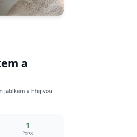
kem a
m jablkem a hřejivou
1
Porce