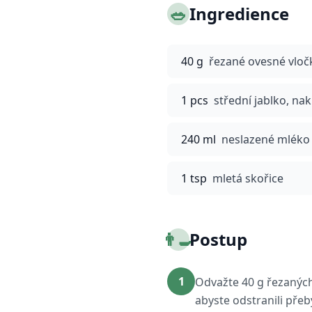
🥗
Ingredience
40 g
řezané ovesné vloč
1 pcs
střední jablko, na
240 ml
neslazené mléko
1 tsp
mletá skořice
👨‍🍳
Postup
1
Odvažte 40 g řezaných
abyste odstranili přeb