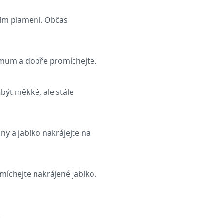
ním plameni. Občas
imum a dobře promíchejte.
být měkké, ale stále
ny a jablko nakrájejte na
míchejte nakrájené jablko.
.