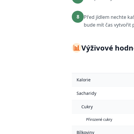
8
Před jídlem nechte kaš
bude mít čas vytvořit
📊
Výživové hodn
Kalorie
Sacharidy
Cukry
Přirozené cukry
Bílkoviny