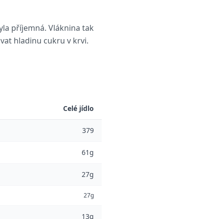
yla příjemná. Vláknina tak
at hladinu cukru v krvi.
Celé jídlo
379
61g
27g
27g
13g