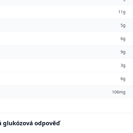
11g
5g
6g
9g
3g
6g
106mg
 glukózová odpověď