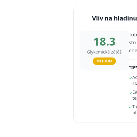
Vliv na hladinu
Tot
18.3
str
ene
Glykemická zátěž
MEDIUM
TIP
Ad
✓
st
Ea
✓
te
Ta
✓
bl