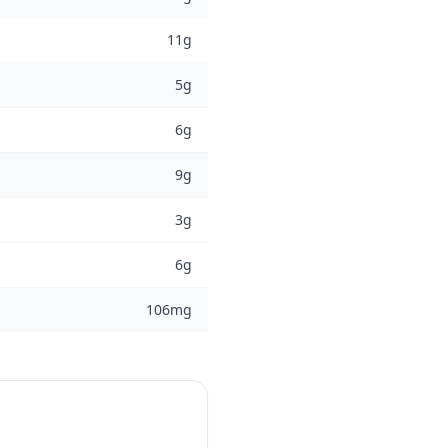
11g
5g
6g
9g
3g
6g
106mg