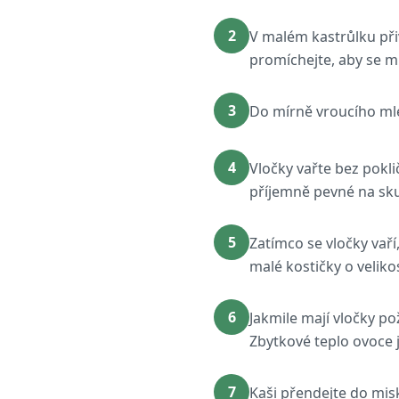
2
V malém kastrůlku př
promíchejte, aby se m
3
Do mírně vroucího ml
4
Vločky vařte bez pokli
příjemně pevné na skus
5
Zatímco se vločky vaří
malé kostičky o velikos
6
Jakmile mají vločky p
Zbytkové teplo ovoce
7
Kaši přendejte do mis