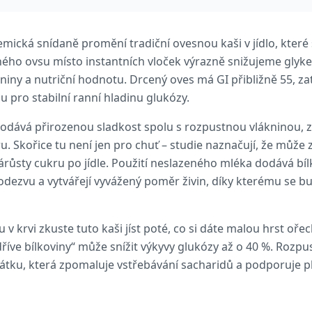
mická snídaně promění tradiční ovesnou kaši v jídlo, které
eného ovsu místo instantních vloček výrazně snižujeme gly
ny a nutriční hodnotu. Drcený oves má GI přibližně 55, zat
bu pro stabilní ranní hladinu glukózy.
dodává přirozenou sladkost spolu s rozpustnou vlákninou, 
 Skořice tu není jen pro chuť – studie naznačují, že může zl
ůsty cukru po jídle. Použití neslazeného mléka dodává bílk
dezvu a vytvářejí vyvážený poměr živin, díky kterému se bude
 v krvi zkuste tuto kaši jíst poté, co si dáte malou hrst oř
dříve bílkoviny“ může snížit výkyvy glukózy až o 40 %. Rozpu
 látku, která zpomaluje vstřebávání sacharidů a podporuje 