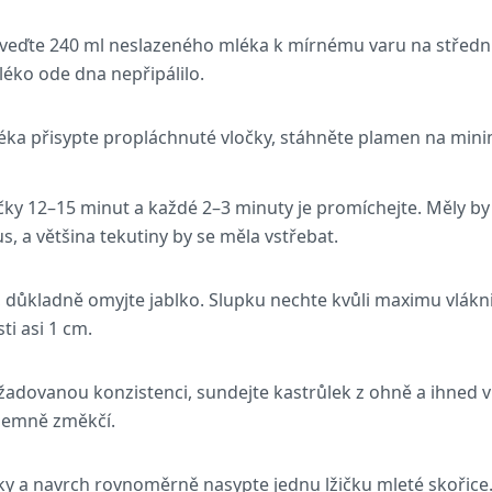
iveďte 240 ml neslazeného mléka k mírnému varu na střed
léko ode dna nepřipálilo.
éka přisypte propláchnuté vločky, stáhněte plamen na min
čky 12–15 minut a každé 2–3 minuty je promíchejte. Měly by 
, a většina tekutiny by se měla vstřebat.
, důkladně omyjte jablko. Slupku nechte kvůli maximu vlákni
ti asi 1 cm.
ožadovanou konzistenci, sundejte kastrůlek z ohně a ihned v
 jemně změkčí.
ky a navrch rovnoměrně nasypte jednu lžičku mleté skořice