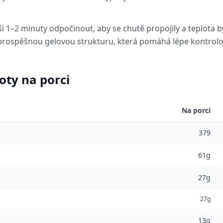
i 1–2 minuty odpočinout, aby se chutě propojily a teplota b
 prospěšnou gelovou strukturu, která pomáhá lépe kontrolov
oty na porci
Na porci
379
61g
27g
27g
13g