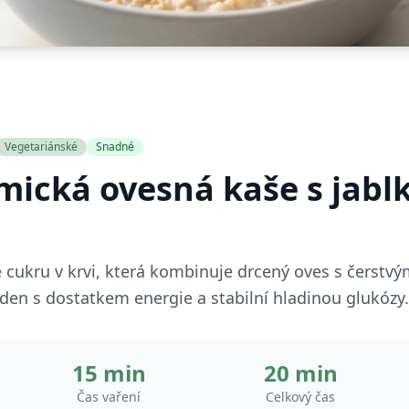
Vegetariánské
Snadné
mická ovesná kaše s jabl
 cukru v krvi, která kombinuje drcený oves s čerstvý
j den s dostatkem energie a stabilní hladinou glukózy.
15 min
20 min
Čas vaření
Celkový čas