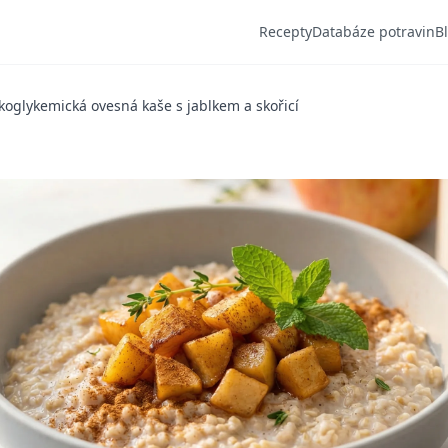
Recepty
Databáze potravin
B
koglykemická ovesná kaše s jablkem a skořicí