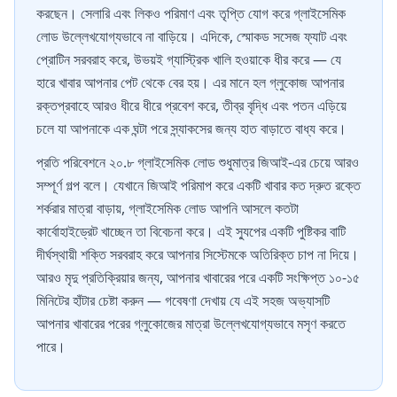
করছেন। সেলারি এবং লিকও পরিমাণ এবং তৃপ্তি যোগ করে গ্লাইসেমিক
লোড উল্লেখযোগ্যভাবে না বাড়িয়ে। এদিকে, স্মোকড সসেজ ফ্যাট এবং
প্রোটিন সরবরাহ করে, উভয়ই গ্যাস্ট্রিক খালি হওয়াকে ধীর করে — যে
হারে খাবার আপনার পেট থেকে বের হয়। এর মানে হল গ্লুকোজ আপনার
রক্তপ্রবাহে আরও ধীরে ধীরে প্রবেশ করে, তীব্র বৃদ্ধি এবং পতন এড়িয়ে
চলে যা আপনাকে এক ঘন্টা পরে স্ন্যাকসের জন্য হাত বাড়াতে বাধ্য করে।
প্রতি পরিবেশনে ২০.৮ গ্লাইসেমিক লোড শুধুমাত্র জিআই-এর চেয়ে আরও
সম্পূর্ণ গল্প বলে। যেখানে জিআই পরিমাপ করে একটি খাবার কত দ্রুত রক্তে
শর্করার মাত্রা বাড়ায়, গ্লাইসেমিক লোড আপনি আসলে কতটা
কার্বোহাইড্রেট খাচ্ছেন তা বিবেচনা করে। এই স্যুপের একটি পুষ্টিকর বাটি
দীর্ঘস্থায়ী শক্তি সরবরাহ করে আপনার সিস্টেমকে অতিরিক্ত চাপ না দিয়ে।
আরও মৃদু প্রতিক্রিয়ার জন্য, আপনার খাবারের পরে একটি সংক্ষিপ্ত ১০-১৫
মিনিটের হাঁটার চেষ্টা করুন — গবেষণা দেখায় যে এই সহজ অভ্যাসটি
আপনার খাবারের পরের গ্লুকোজের মাত্রা উল্লেখযোগ্যভাবে মসৃণ করতে
পারে।