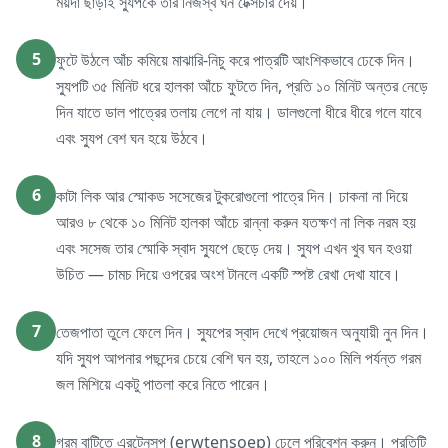
ময়দা ছাড়াই স্যুপকে তার নিজস্ব ঘন টেক্সচার দেয়।
5
ফুটে উঠলে আঁচ কমিয়ে মাঝারি-নিচু করে পাত্রটি আংশিকভাবে ঢেকে দিন।
স্যুপটি ৩৫ মিনিট ধরে হালকা আঁচে ফুটতে দিন, প্রতি ১০ মিনিট অন্তর নেড়ে
দিন যাতে ডাল পাত্রের তলায় লেগে না যায়। ডালগুলো ধীরে ধীরে গলে যাবে
এবং স্যুপ বেশ ঘন হয়ে উঠবে।
6
কাটা লিক আর স্মোকড সসেজের টুকরোগুলো পাত্রে দিন। ঢাকনা না দিয়ে
আরও ৮ থেকে ১০ মিনিট হালকা আঁচে রান্না করুন যতক্ষণ না লিক নরম হয়
এবং সসেজ তার স্মোকি স্বাদ স্যুপে ছেড়ে দেয়। স্যুপ এখন খুব ঘন হওয়া
উচিত — চামচ দিয়ে ওপরের অংশ টানলে একটি স্পষ্ট রেখা দেখা যাবে।
7
তেজপাতা তুলে ফেলে দিন। স্যুপের স্বাদ দেখে প্রয়োজন অনুযায়ী নুন দিন।
যদি স্যুপ আপনার পছন্দের চেয়ে বেশি ঘন হয়, তাহলে ১০০ মিলি পর্যন্ত গরম
জল মিশিয়ে একটু পাতলা করে নিতে পারেন।
8
গরম বাটিতে এরটেনসুপ (erwtensoep) ঢেলে পরিবেশন করুন। প্রতিটি