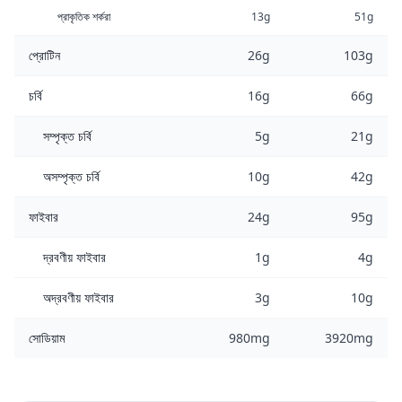
প্রাকৃতিক শর্করা
13g
51g
প্রোটিন
26g
103g
চর্বি
16g
66g
সম্পৃক্ত চর্বি
5g
21g
অসম্পৃক্ত চর্বি
10g
42g
ফাইবার
24g
95g
দ্রবণীয় ফাইবার
1g
4g
অদ্রবণীয় ফাইবার
3g
10g
সোডিয়াম
980mg
3920mg