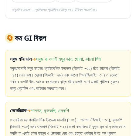
আনুমানিক মডেল — ব্যক্তিগত প্রতিক্রিয়া ভিন্ন হয়। চিকিৎসা পরামর্শ নয়।
🔄
কম GI বিকল্প
সবুজ মটর ডাল
→
সবুজ বা বাদামী মসুর ডাল, ছোলা, কালো শিম
সবুজ/বাদামী মসুর ডালের গ্লাইসেমিক ইনডেক্স (জিআই ~৩০) মটর ডালের (জিআই
~৪৫) চেয়ে কম। ছোলা (জিআই ~২৮) এবং কালো শিম (জিআই ~৩০) ও রক্তে
শর্করার একটি ধীর, আরও ক্রমান্বয়ে বৃদ্ধি ঘটায় একই সাথে একটি পুষ্টিকর স্যুপের
জন্য প্রোটিন এবং ফাইবার সরবরাহ করে।
সেলেরিয়াক
→
শালগম, ফুলকপি, ওলকপি
সেলেরিয়াকের গ্লাইসেমিক ইনডেক্স মাঝারি (~৩৫)। শালগম (জিআই ~৩০), ফুলকপি
(জিআই ~১৫) এবং ওলকপি (জিআই ~২০) হলো কম জিআই যুক্ত মূল বা ক্রুসিফেরাস
সবজি যা একই রকম ঘনত্ব ও টেক্সচার দেয় এবং রক্তে শর্করার উপর কম প্রভাব