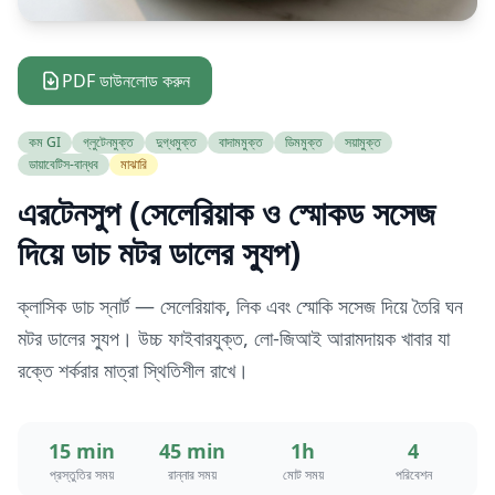
PDF ডাউনলোড করুন
কম GI
গ্লুটেনমুক্ত
দুগ্ধমুক্ত
বাদামমুক্ত
ডিমমুক্ত
সয়ামুক্ত
ডায়াবেটিস-বান্ধব
মাঝারি
এরটেনসুপ (সেলেরিয়াক ও স্মোকড সসেজ
দিয়ে ডাচ মটর ডালের স্যুপ)
ক্লাসিক ডাচ স্নার্ট — সেলেরিয়াক, লিক এবং স্মোকি সসেজ দিয়ে তৈরি ঘন
মটর ডালের স্যুপ। উচ্চ ফাইবারযুক্ত, লো-জিআই আরামদায়ক খাবার যা
রক্তে শর্করার মাত্রা স্থিতিশীল রাখে।
15 min
45 min
1h
4
প্রস্তুতির সময়
রান্নার সময়
মোট সময়
পরিবেশন