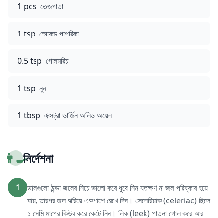
1 pcs
তেজপাতা
1 tsp
স্মোকড পাপরিকা
0.5 tsp
গোলমরিচ
1 tsp
নুন
1 tbsp
এক্সট্রা ভার্জিন অলিভ অয়েল
👨‍🍳
নির্দেশনা
1
ডালগুলো ঠান্ডা জলের নিচে ভালো করে ধুয়ে নিন যতক্ষণ না জল পরিষ্কার হয়ে
যায়, তারপর জল ঝরিয়ে একপাশে রেখে দিন। সেলেরিয়াক (celeriac) ছিলে
১ সেমি মাপের কিউব করে কেটে নিন। লিক (leek) পাতলা গোল করে আর