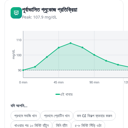
পূর্বাভাসিত গ্লুকোজ প্রতিক্রিয়া
Peak: 107.9 mg/dL
110
mg/dL
100
90
0 min
45 min
90 min
13
এই খাবার
যদি আপনি...
প্রথমে সবজি খান
প্রথমে প্রোটিন খান
কম GI বিকল্প ব্যবহার করুন
খাওয়ার পর ১০ মিনিট হাঁটুন
মিনি হাঁটা
৫-৮ মিনিট সিঁড়ি ওঠা