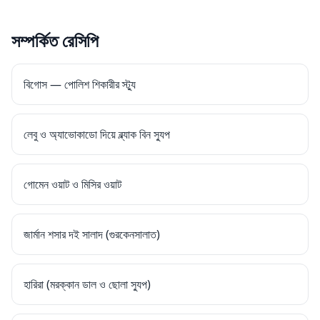
সম্পর্কিত রেসিপি
বিগোস — পোলিশ শিকারীর স্ট্যু
লেবু ও অ্যাভোকাডো দিয়ে ব্ল্যাক বিন স্যুপ
গোমেন ওয়াট ও মিসির ওয়াট
জার্মান শসার দই সালাদ (গুরকেনসালাত)
হারিরা (মরক্কান ডাল ও ছোলা স্যুপ)