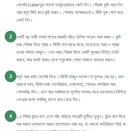
সেলেরি (celery) পাতলা অর্ধচন্দ্রাকারে কেটে নিন। পেঁয়াজ কুচি করে নিন
আর রসুন মিহি করে কুচি করুন। স্মোকড সসেজগুলো ৫ মিমি পুরু গোল করে
কেটে নিন।
2
একটি বড় ভারী তলার পাত্রে মাঝারি আঁচে অলিভ অয়েল গরম করুন। কুচি
করা পেঁয়াজ দিয়ে প্রায় ৫ মিনিট ধরে মাঝে মাঝে নেড়েচেড়ে নরম ও স্বচ্ছ
হওয়া পর্যন্ত ভাজুন। তেল আর পেঁয়াজ মিলে একটি সুস্বাদু ভিত্তি তৈরি
করবে, আর ফ্যাট খাবার থেকে গ্লুকোজ শোষণ কমাতে সাহায্য করবে।
3
রসুন আর কাটা সেলেরি দিয়ে ২ মিনিট ভাজুন যতক্ষণ না সুগন্ধ বের হয়। জল
ঝরানো ডাল, কিউব করা সেলেরিয়াক, তেজপাতা, স্মোকড পাপরিকা আর
গোলমরিচ দিন। ডাল আর সবজিগুলো সুগন্ধি মশলার সাথে ভালোভাবে মিশিয়ে
নেওয়ার জন্য সবকিছু ভালো করে নেড়ে দিন।
4
১.৪ লিটার ঠান্ডা জল ঢেলে আঁচ বাড়িয়ে পাত্রটি ফুটিয়ে তুলুন। ঠান্ডা জল দিয়ে
শুরু করলে ডালগুলো আরও ভালোভাবে নরম হয়, যা কোনো অতিরিক্ত স্টার্চ বা