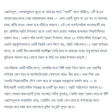
এরটেনসুপ, নেদারল্যান্ডস জুড়ে যা আদরের সাথে "স্নার্ট" নামে পরিচিত, এটি ঠাণ্ডা
আবহাওয়ার জন্য সেরা আরামদায়ক খাবার — এমন একটি স্যুপ যা এত ঘন যে আপনার
চামচ বাটির মধ্যে সোজা হয়ে দাঁড়িয়ে থাকবে। এই লো-গ্লাইসেমিক সংস্করণটি ডাচ
মূল রেসিপির প্রতি বিশ্বস্ত থাকে একই সাথে রক্তে শর্করার অসাধারণ স্থিতিশীলতা
প্রদান করে। এখানে মটর ডালই প্রধান উপাদান: মাত্র ২৫ গ্লাইসেমিক ইনডেক্স সহ,
এগুলি প্রাকৃতিকভাবে একটি ক্রিমি বেসে মিশে যায়, প্রতি পরিবেশনে ১২ গ্রাম ফাইবার
থাকে, যা একটি ধীর-হজমকারী ম্যাট্রিক্স তৈরি করে যা খাবারের পরের গ্লুকোজের মাত্রা
বৃদ্ধিকে সমতল করে কোনো ময়দা বা স্টার্চ ঘন করার উপাদান ছাড়াই।
সেলেরিয়াক একটি মাটির মতো, সেলারির মতো মিষ্টি স্বাদ নিয়ে আসে এবং দ্রবণীয়
ফাইবার যোগ করে যা কার্বোহাইড্রেট শোষণকে আরও ধীর করে। যখন লিক এবং
সেলারি প্রিবায়োটিক যৌগ যোগ করে যা অন্ত্রের স্বাস্থ্যকে সমর্থন করে — যা
দীর্ঘমেয়াদী গ্লাইসেমিক নিয়ন্ত্রণের একটি মূল কারণ। প্রতি পরিবেশনে সামান্য ৪০
গ্রাম স্মোকড রুকওয়ার্স্ট (ডাচ সসেজ) গভীর সুস্বাদু, স্মোকি স্বাদ প্রদান করে যা খাঁটি
এরটেনসুপকে সংজ্ঞায়িত করে, প্রোটিন এবং ফ্যাট যোগ করে যা ফাইবারের সাথে
সমন্বয় করে কাজ করে আপনাকে ঘন্টার পর ঘন্টা তৃপ্ত রাখে।