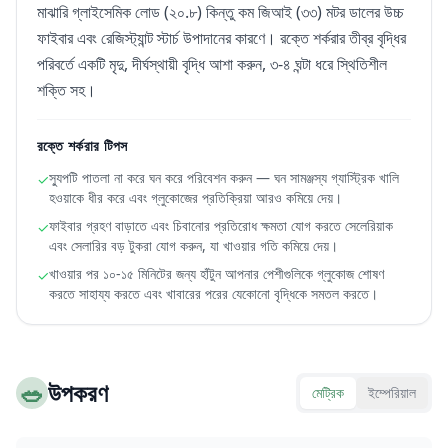
মাঝারি গ্লাইসেমিক লোড (২০.৮) কিন্তু কম জিআই (৩৩) মটর ডালের উচ্চ
ফাইবার এবং রেজিস্ট্যান্ট স্টার্চ উপাদানের কারণে। রক্তে শর্করার তীব্র বৃদ্ধির
পরিবর্তে একটি মৃদু, দীর্ঘস্থায়ী বৃদ্ধি আশা করুন, ৩-৪ ঘন্টা ধরে স্থিতিশীল
শক্তি সহ।
রক্তে শর্করার টিপস
স্যুপটি পাতলা না করে ঘন করে পরিবেশন করুন — ঘন সামঞ্জস্য গ্যাস্ট্রিক খালি
✓
হওয়াকে ধীর করে এবং গ্লুকোজের প্রতিক্রিয়া আরও কমিয়ে দেয়।
ফাইবার গ্রহণ বাড়াতে এবং চিবানোর প্রতিরোধ ক্ষমতা যোগ করতে সেলেরিয়াক
✓
এবং সেলারির বড় টুকরা যোগ করুন, যা খাওয়ার গতি কমিয়ে দেয়।
খাওয়ার পর ১০-১৫ মিনিটের জন্য হাঁটুন আপনার পেশীগুলিকে গ্লুকোজ শোষণ
✓
করতে সাহায্য করতে এবং খাবারের পরের যেকোনো বৃদ্ধিকে সমতল করতে।
🥗
উপকরণ
মেট্রিক
ইম্পেরিয়াল