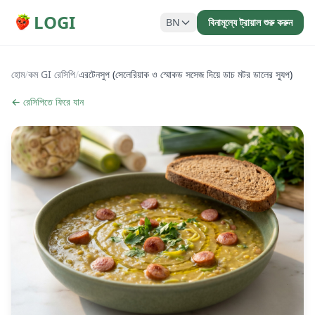
LOGI
BN
বিনামূল্যে ট্রায়াল শুরু করুন
হোম
/
কম GI রেসিপি
/
এরটেনসুপ (সেলেরিয়াক ও স্মোকড সসেজ দিয়ে ডাচ মটর ডালের স্যুপ)
← রেসিপিতে ফিরে যান