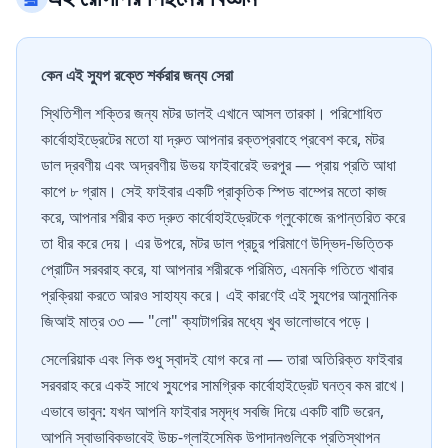
কেন এই স্যুপ রক্তে শর্করার জন্য সেরা
স্থিতিশীল শক্তির জন্য মটর ডালই এখানে আসল তারকা। পরিশোধিত
কার্বোহাইড্রেটের মতো যা দ্রুত আপনার রক্তপ্রবাহে প্রবেশ করে, মটর
ডাল দ্রবণীয় এবং অদ্রবণীয় উভয় ফাইবারেই ভরপুর — প্রায় প্রতি আধা
কাপে ৮ গ্রাম। সেই ফাইবার একটি প্রাকৃতিক স্পিড বাম্পের মতো কাজ
করে, আপনার শরীর কত দ্রুত কার্বোহাইড্রেটকে গ্লুকোজে রূপান্তরিত করে
তা ধীর করে দেয়। এর উপরে, মটর ডাল প্রচুর পরিমাণে উদ্ভিদ-ভিত্তিক
প্রোটিন সরবরাহ করে, যা আপনার শরীরকে পরিমিত, এমনকি গতিতে খাবার
প্রক্রিয়া করতে আরও সাহায্য করে। এই কারণেই এই স্যুপের আনুমানিক
জিআই মাত্র ৩৩ — "লো" ক্যাটাগরির মধ্যে খুব ভালোভাবে পড়ে।
সেলেরিয়াক এবং লিক শুধু স্বাদই যোগ করে না — তারা অতিরিক্ত ফাইবার
সরবরাহ করে একই সাথে স্যুপের সামগ্রিক কার্বোহাইড্রেট ঘনত্ব কম রাখে।
এভাবে ভাবুন: যখন আপনি ফাইবার সমৃদ্ধ সবজি দিয়ে একটি বাটি ভরেন,
আপনি স্বাভাবিকভাবেই উচ্চ-গ্লাইসেমিক উপাদানগুলিকে প্রতিস্থাপন