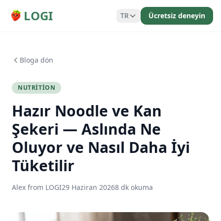
LOGI
TR
Ücretsiz deneyin
Bloga dön
NUTRITION
Hazır Noodle ve Kan
Şekeri — Aslında Ne
Oluyor ve Nasıl Daha İyi
Tüketilir
Alex from LOGI
29 Haziran 2026
8 dk okuma