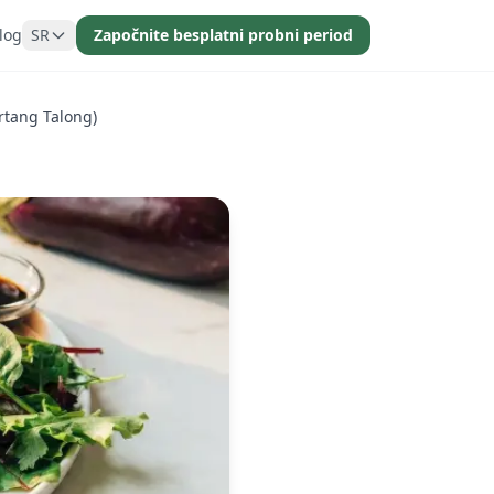
log
SR
Započnite besplatni probni period
rtang Talong)