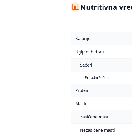
📊
Nutritivna vre
Kalorije
Ugljeni hidrati
Šećeri
Prirodni šećeri
Proteini
Masti
Zasićene masti
Nezasićene masti