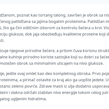
tlidžanom, poznat kao tortang talong, savršen je obrok sa 
čenog patlidžana sa jajima bogatim proteinima. Patlidžan i
5, što ga čini odličnim izborom za kontrolu šećera u krvi. Vi
iju glukoze, dok jaja obezbeđuju kvalitetne proteine koji d
ti.
zuje njegove prirodne šećere, a pritom čuva korisnu strukt
alne kuhinje prirodno koriste sastojke koji su dobri za šeće
ravnotežen obrok sa minimalnim uticajem na nivo glukoze.
ije, jedite ovaj omlet kao deo kompletnog obroka. Prvo poje
roteinima, a pirinač ostavite za kraj ako ga uopšte jedete. 
dinstano zeleno povrće. Zdrave masti iz ulja dodatno usporava
oteini i vlakna održati stabilan nivo energije tokom celog ju
gatog ugljenim hidratima.