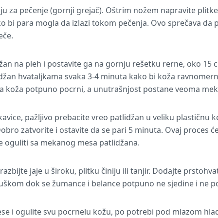
ju za pečenje (gornji grejač). Oštrim nožem napravite plitke
o bi para mogla da izlazi tokom pečenja. Ovo sprečava da p
eče.
džan na pleh i postavite ga na gornju rešetku rerne, oko 15 
idžan hvataljkama svaka 3-4 minuta kako bi koža ravnomerno
da koža potpuno pocrni, a unutrašnjost postane veoma mek
avice, pažljivo prebacite vreo patlidžan u veliku plastičnu ke
obro zatvorite i ostavite da se pari 5 minuta. Ovaj proces ć
e oguliti sa mekanog mesa patlidžana.
azbijte jaje u široku, plitku činiju ili tanjir. Dodajte prstohva
juškom dok se žumance i belance potpuno ne sjedine i ne p
kese i ogulite svu pocrnelu kožu, po potrebi pod mlazom hl