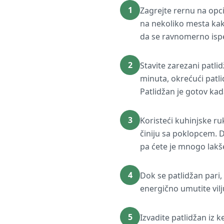
1
Zagrejte rernu na opci
na nekoliko mesta kak
da se ravnomerno isp
2
Stavite zarezani patli
minuta, okrećući patl
Patlidžan je gotov ka
3
Koristeći kuhinjske ruk
činiju sa poklopcem. D
pa ćete je mnogo lakš
4
Dok se patlidžan pari, r
energično umutite vil
5
Izvadite patlidžan iz 