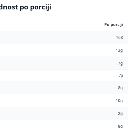
dnost po porciji
Po porciji
168
13g
7g
7g
8g
10g
2g
8g