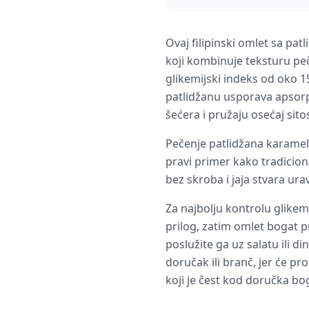
Ovaj filipinski omlet sa pa
koji kombinuje teksturu pe
glikemijski indeks od oko 1
patlidžanu usporava apsorpc
šećera i pružaju osećaj sitos
Pečenje patlidžana karameli
pravi primer kako tradicion
bez skroba i jaja stvara u
Za najbolju kontrolu glikem
prilog, zatim omlet bogat p
poslužite ga uz salatu ili 
doručak ili branč, jer će pr
koji je čest kod doručka bo