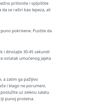
žno pritisnite i spljoštite
da se raširi kao lepeza, ali
tpuno pokrivene. Pustite da
uk i dinstajte 30-45 sekundi
ijte ostatak umućenog jajeta
, a zatim ga pažljivo
eče i blago ne porumeni.
 poslužite uz zelenu salatu
iji punoj proteina.