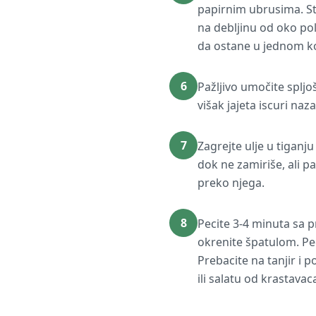
papirnim ubrusima. Sta
na debljinu od oko pola
da ostane u jednom 
6
Pažljivo umočite splj
višak jajeta iscuri naz
7
Zagrejte ulje u tiganju
dok ne zamiriše, ali p
preko njega.
8
Pecite 3-4 minuta sa p
okrenite špatulom. Pe
Prebacite na tanjir i 
ili salatu od krastavac