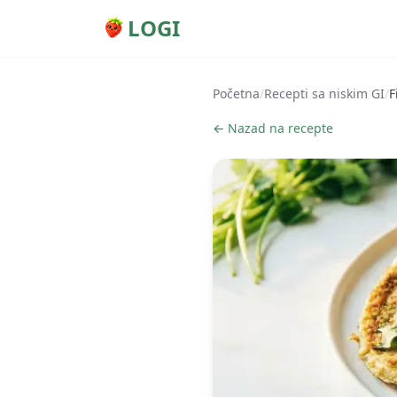
LOGI
Početna
/
Recepti sa niskim GI
/
F
← Nazad na recepte