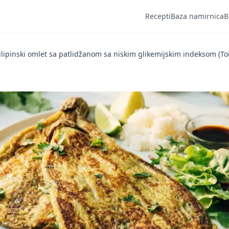
Recepti
Baza namirnica
B
ilipinski omlet sa patlidžanom sa niskim glikemijskim indeksom (To