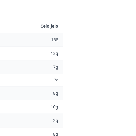
Celo jelo
168
13g
7g
7g
8g
10g
2g
8g