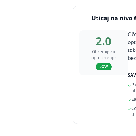
Uticaj na nivo 
Oče
2.0
opt
tok
Glikemijsko
opterećenje
bez
LOW
SAV
Pa
✓
bl
Ea
✓
Co
✓
th