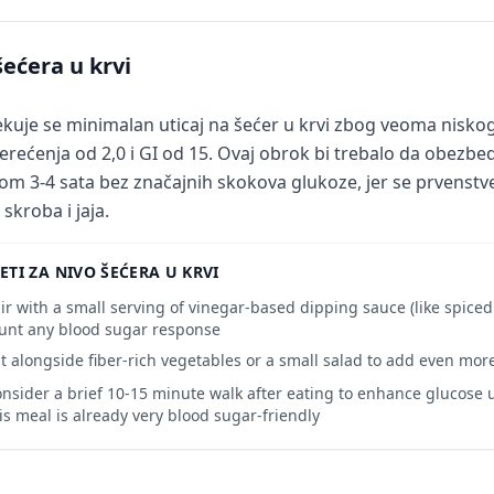
šećera u krvi
kuje se minimalan uticaj na šećer u krvi zbog veoma nisko
erećenja od 2,0 i GI od 15. Ovaj obrok bi trebalo da obezbed
om 3-4 sata bez značajnih skokova glukoze, jer se prvenstv
 skroba i jaja.
ETI ZA NIVO ŠEĆERA U KRVI
ir with a small serving of vinegar-based dipping sauce (like spice
unt any blood sugar response
t alongside fiber-rich vegetables or a small salad to add even more
nsider a brief 10-15 minute walk after eating to enhance glucose
is meal is already very blood sugar-friendly