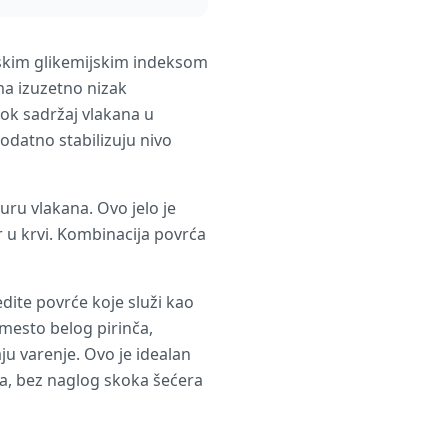
niskim glikemijskim indeksom
ma izuzetno nizak
sok sadržaj vlakana u
odatno stabilizuju nivo
uru vlakana. Ovo jelo je
r u krvi. Kombinacija povrća
dite povrće koje služi kao
Umesto belog pirinča,
ju varenje. Ovo je idealan
tra, bez naglog skoka šećera