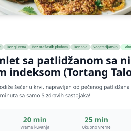
e
Bez glutena
Bez orašastih plodova
Bez soje
Vegetarijansko
Lako
omlet sa patlidžanom sa n
im indeksom (Tortang Tal
e podiže šećer u krvi, napravljen od pečenog patlidža
 minuta sa samo 5 zdravih sastojaka!
20 min
25 min
Vreme kuvanja
Ukupno vreme