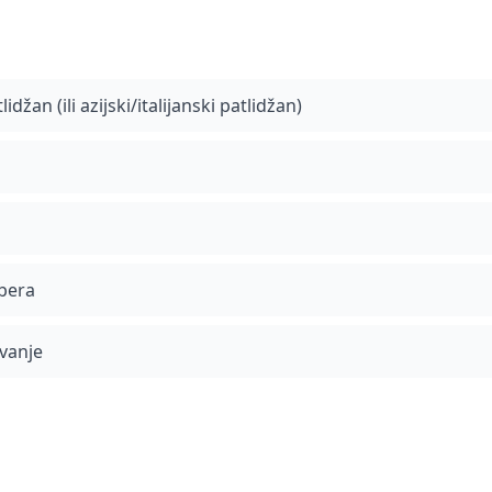
tlidžan (ili azijski/italijanski patlidžan)
bera
uvanje