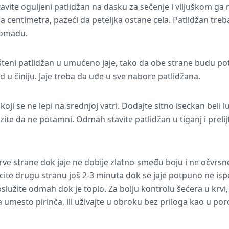
vite oguljeni patlidžan na dasku za sečenje i viljuškom ga ne
 centimetra, pazeći da peteljka ostane cela. Patlidžan treba 
komadu.
ošteni patlidžan u umućeno jaje, tako da obe strane budu po
ad u činiju. Jaje treba da uđe u sve nabore patlidžana.
 koji se ne lepi na srednjoj vatri. Dodajte sitno iseckan beli l
azite da ne potamni. Odmah stavite patlidžan u tiganj i prel
rve strane dok jaje ne dobije zlatno-smeđu boju i ne očvrsne
cite drugu stranu još 2-3 minuta dok se jaje potpuno ne isp
poslužite odmah dok je toplo. Za bolju kontrolu šećera u krvi,
a umesto pirinča, ili uživajte u obroku bez priloga kao u porc