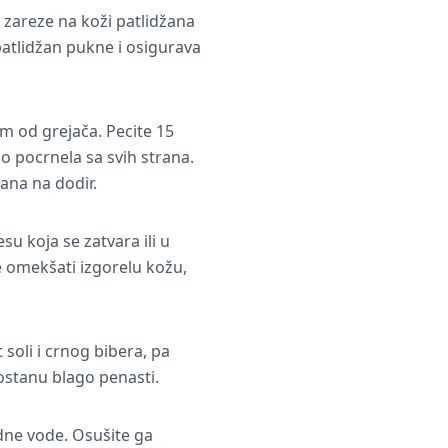
 zareze na koži patlidžana
atlidžan pukne i osigurava
cm od grejača. Pecite 15
 pocrnela sa svih strana.
ana na dodir.
su koja se zatvara ili u
e omekšati izgorelu kožu,
t soli i crnog bibera, pa
ostanu blago penasti.
adne vode. Osušite ga