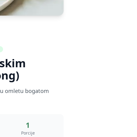
iskim
ong)
na u omletu bogatom
1
Porcije