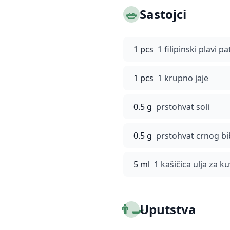
🥗
Sastojci
1 pcs
1 filipinski plavi pa
1 pcs
1 krupno jaje
0.5 g
prstohvat soli
0.5 g
prstohvat crnog bi
5 ml
1 kašičica ulja za k
👨‍🍳
Uputstva