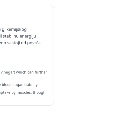
g glikemijskog
i stabilnu energiju
eno sastoji od povrća
d vinegar) which can further
 blood sugar stability
 uptake by muscles, though