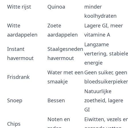
Witte rijst
Quinoa
minder
koolhydraten
Witte
Zoete
Lagere GI, meer
aardappelen
aardappelen
vitamine A
Langzame
Instant
Staalgesneden
vertering, stabiel
havermout
havermout
energie
Water met een
Geen suiker, geen
Frisdrank
smaakje
bloedsuikerpieke
Natuurlijke
Snoep
Bessen
zoetheid, lagere
GI
Noten en
Eiwitten, vezels e
Chips