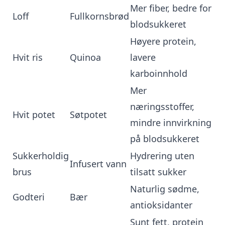
Mer fiber, bedre for
Loff
Fullkornsbrød
blodsukkeret
Høyere protein,
Hvit ris
Quinoa
lavere
karboinnhold
Mer
næringsstoffer,
Hvit potet
Søtpotet
mindre innvirkning
på blodsukkeret
Sukkerholdig
Hydrering uten
Infusert vann
brus
tilsatt sukker
Naturlig sødme,
Godteri
Bær
antioksidanter
Sunt fett, protein