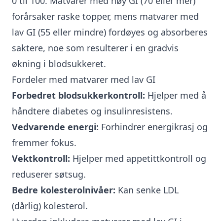
0 til 100. Matvarer med høy GI (70 eller mer)
forårsaker raske topper, mens matvarer med
lav GI (55 eller mindre) fordøyes og absorberes
saktere, noe som resulterer i en gradvis
økning i blodsukkeret.
Fordeler med matvarer med lav GI
Forbedret blodsukkerkontroll:
Hjelper med å
håndtere diabetes og insulinresistens.
Vedvarende energi:
Forhindrer energikrasj og
fremmer fokus.
Vektkontroll:
Hjelper med appetittkontroll og
reduserer søtsug.
Bedre kolesterolnivåer:
Kan senke LDL
(dårlig) kolesterol.