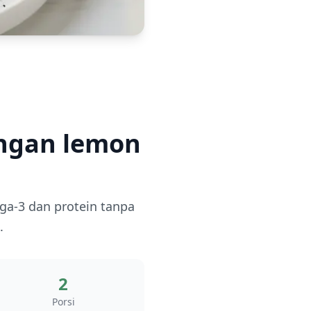
ngan lemon
a-3 dan protein tanpa
.
2
Porsi