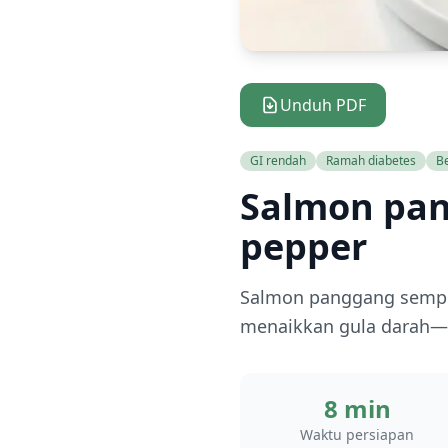
Unduh PDF
GI rendah
Ramah diabetes
B
Salmon pa
pepper
Salmon panggang sempu
menaikkan gula darah—c
8 min
Waktu persiapan