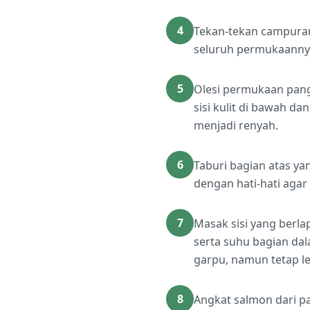
4
Tekan-tekan campuran 
seluruh permukaanny
5
Olesi permukaan pang
sisi kulit di bawah da
menjadi renyah.
6
Taburi bagian atas ya
dengan hati-hati agar
7
Masak sisi yang berl
serta suhu bagian da
garpu, namun tetap l
8
Angkat salmon dari p