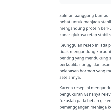
Salmon panggang bumbu he
hebat untuk menjaga stabili
mengandung protein berku
kadar glukosa tetap stabil 
Keunggulan resep ini ada 
tidak mengandung karbohidr
penting yang mendukung sen
berkualitas tinggi dan as
pelepasan hormon yang me
setelahnya.
Karena resep ini mengandun
pengukuran GI hanya relev
fokuslah pada beban glikem
pemanggangan menjaga keter