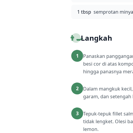
1 tbsp
semprotan minyak
👨‍🍳
Langkah
1
Panaskan panggangan 
besi cor di atas kom
hingga panasnya mera
2
Dalam mangkuk kecil, 
garam, dan setengah 
3
Tepuk-tepuk fillet sa
tidak lengket. Olesi b
lemon.