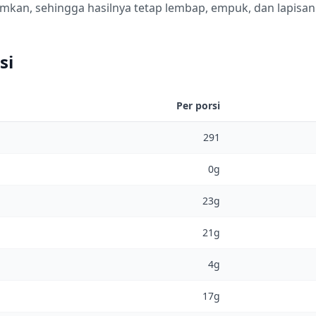
mkan, sehingga hasilnya tetap lembap, empuk, dan lapisan 
si
Per porsi
291
0g
23g
21g
4g
17g