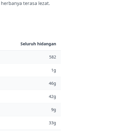
herbanya terasa lezat.
Seluruh hidangan
582
1g
46g
42g
9g
33g