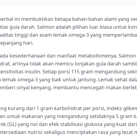
rbal ini membuktikan betapa bahan-bahan alami yang sed
tas gula darah. Salmon adalah pilihan luar biasa untuk kon
alitas tinggi dan asam lemak omega-3 yang memperlamba
sepanjang hari.
pada kesederhanaan dan manfaat metabolismenya. Salmon 
at, artinya tidak akan memicu lonjakan gula darah sambil
sitivitas insulin. Setiap porsi 115 gram mengandung seki
am lemak omega-3 yang baik untuk jantung. Lemak sehat d
mberi sinyal kenyang, membantu mencegah makan berlebi
g kurang dari 1 gram karbohidrat per porsi, indeks glikem
an untuk makanan yang mengandung setidaknya 5 gram kar
ik (GL) yang nol dan efek stabilisasi glukosa yang kuat dar
sediaan nutrisi sekaligus menciptakan rasa yang lezat me