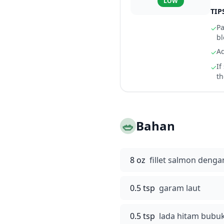
LOW
TIP
Pa
✓
bl
Ad
✓
If
✓
th
🥗
Bahan
8 oz
fillet salmon dengan
0.5 tsp
garam laut
0.5 tsp
lada hitam bubu