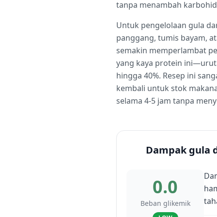
tanpa menambah karbohidr
Untuk pengelolaan gula dar
panggang, tumis bayam, ata
semakin memperlambat pen
yang kaya protein ini—urut
hingga 40%. Resep ini san
kembali untuk stok makana
selama 4-5 jam tanpa meny
Dampak gula 
Dam
0.0
ham
tah
Beban glikemik