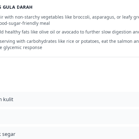
S GULA DARAH
ir with non-starchy vegetables like broccoli, asparagus, or leafy g
ood-sugar-friendly meal
d healthy fats like olive oil or avocado to further slow digestion a
 serving with carbohydrates like rice or potatoes, eat the salmon an
e glycemic response
 kulit
k segar