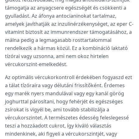
támogatja az anyagcsere egészségét és csökkenti a
gyulladást. Az áfonya antocianinokat tartalmaz,
amelyek javíthatják az inzulinérzékenységet, az eper C-
vitamint biztosít az immunrendszer támogatásához, a
málna pedig a legmagasabb rosttartalommal
rendelkezik a hármas közül. Ez a kombináció laktató
tízórai vagy uzsonna, ami nem okoz hirtelen
vércukorszint-emelkedést.
Az optimális vércukorkontroll érdekében fogyaszd ezt
a tálat tízóraira vagy délutáni frissítőként. Érdemes
egy marék nyers mandulával vagy egy kanál görög
joghurttal párosítani, hogy fehérjét és egészséges
zsírokat is vigyél be, ami tovább stabilizálja a
vércukorszintet. A természetes édesség feleslegessé
teszi a hozzáadott cukrot, így kiváló választás
mindenkinek, aki figyeli a vércukorszintjét, vagy