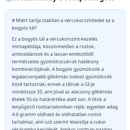
# Miért tartja stabilan a vércukorszintedet ez a
bogyós tál?
Ez a bogyós tál a vércukorszint-kezelés
mintapéldája, köszönhetően a rostok,
antioxidánsok és a lassan emésztődő
természetes gyümölcscukrok hatékony
kombinációjának. A bogyós gyümölcsök a
legalacsonyabb glikémiás indexű gyümölcsök
közé tartoznak; ennek a tálnak a GI-je
mindössze 33, ami jóval az alacsony glikémiás
ételek 55-ös határértéke alatt van. A titok a
lenyűgöző rosttartalomban rejlik: egyetlen adag
4-6 gramm oldható és oldhatatlan rostot
tartalmaz, ami szó szerint lelassítja a cukor
véráramba kerülését. Amikor rostban gazdag