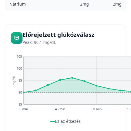
Nátrium
2mg
2mg
Előrejelzett glükózválasz
Peak: 96.1 mg/dL
105
100
mg/dL
95
90
85
0 min
45 min
90 min
13
Ez az étkezés