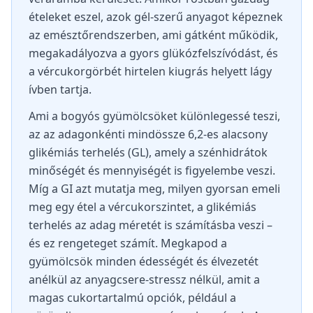
ételeket eszel, azok gél-szerű anyagot képeznek
az emésztőrendszerben, ami gátként működik,
megakadályozva a gyors glükózfelszívódást, és
a vércukorgörbét hirtelen kiugrás helyett lágy
ívben tartja.
Ami a bogyós gyümölcsöket különlegessé teszi,
az az adagonkénti mindössze 6,2-es alacsony
glikémiás terhelés (GL), amely a szénhidrátok
minőségét és mennyiségét is figyelembe veszi.
Míg a GI azt mutatja meg, milyen gyorsan emeli
meg egy étel a vércukorszintet, a glikémiás
terhelés az adag méretét is számításba veszi –
és ez rengeteget számít. Megkapod a
gyümölcsök minden édességét és élvezetét
anélkül az anyagcsere-stressz nélkül, amit a
magas cukortartalmú opciók, például a