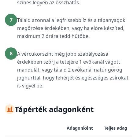
színes legyen az összhatás.
7
Tálald azonnal a legfrissebb íz és a tápanyagok
megőrzése érdekében, vagy ha előre készíted,
maximum 2 órára tedd hűtőbe.
8
A vércukorszint még jobb szabályozása
érdekében szórj a tetejére 1 evőkanál vágott
mandulát, vagy tálald 2 evőkanál natúr görög
joghurttal, hogy fehérjét és egészséges zsírokat
is vigyél be.
📊
Tápérték adagonként
Adagonként
Teljes adag