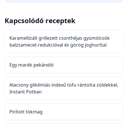
Kapcsolódó receptek
Karamellizált grillezett csonthéjas gyümölcsök
balzsamecet-redukcióval és görög joghurttal
Egy marék pekándió
Alacsony glikémiás indexű tofu rántotta zöldekkel,
Instant Potban
Pirított tökmag