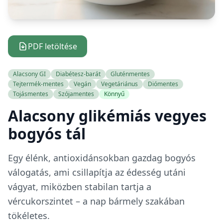
PDF letöltése
Alacsony GI
Diabétesz-barát
Gluténmentes
Tejtermék-mentes
Vegán
Vegetáriánus
Diómentes
Tojásmentes
Szójamentes
Könnyű
Alacsony glikémiás vegyes
bogyós tál
Egy élénk, antioxidánsokban gazdag bogyós
válogatás, ami csillapítja az édesség utáni
vágyat, miközben stabilan tartja a
vércukorszintet – a nap bármely szakában
tökéletes.