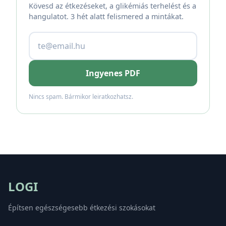
Kövesd az étkezéseket, a glikémiás terhelést és a
hangulatot. 3 hét alatt felismered a mintákat.
Ingyenes PDF
Nincs spam. Bármikor leiratkozhatsz.
LOGI
Építsen egészségesebb étkezési szokásokat