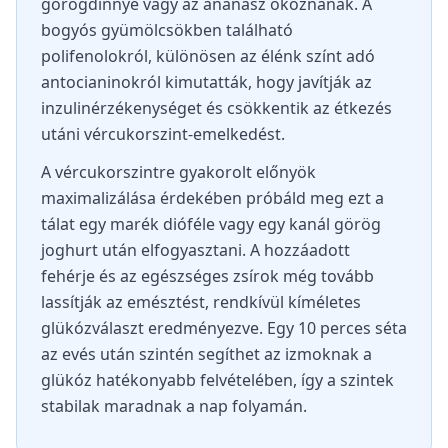
görögdinnye vagy az ananász okoznának. A
bogyós gyümölcsökben található
polifenolokról, különösen az élénk színt adó
antocianinokról kimutatták, hogy javítják az
inzulinérzékenységet és csökkentik az étkezés
utáni vércukorszint-emelkedést.
A vércukorszintre gyakorolt előnyök
maximalizálása érdekében próbáld meg ezt a
tálat egy marék dióféle vagy egy kanál görög
joghurt után elfogyasztani. A hozzáadott
fehérje és az egészséges zsírok még tovább
lassítják az emésztést, rendkívül kíméletes
glükózválaszt eredményezve. Egy 10 perces séta
az evés után szintén segíthet az izmoknak a
glükóz hatékonyabb felvételében, így a szintek
stabilak maradnak a nap folyamán.