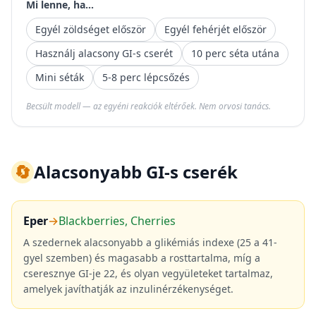
Mi lenne, ha...
Egyél zöldséget először
Egyél fehérjét először
Használj alacsony GI-s cserét
10 perc séta utána
Mini séták
5-8 perc lépcsőzés
Becsült modell — az egyéni reakciók eltérőek. Nem orvosi tanács.
🔄
Alacsonyabb GI-s cserék
Eper
→
Blackberries, Cherries
A szedernek alacsonyabb a glikémiás indexe (25 a 41-
gyel szemben) és magasabb a rosttartalma, míg a
cseresznye GI-je 22, és olyan vegyületeket tartalmaz,
amelyek javíthatják az inzulinérzékenységet.