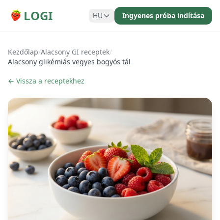
LOGI
HU
Ingyenes próba indítása
Kezdőlap
/
Alacsony GI receptek
/
Alacsony glikémiás vegyes bogyós tál
← Vissza a receptekhez