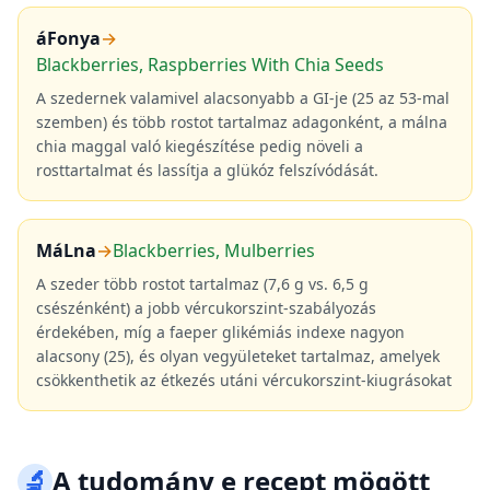
áFonya
→
Blackberries, Raspberries With Chia Seeds
A szedernek valamivel alacsonyabb a GI-je (25 az 53-mal
szemben) és több rostot tartalmaz adagonként, a málna
chia maggal való kiegészítése pedig növeli a
rosttartalmat és lassítja a glükóz felszívódását.
MáLna
→
Blackberries, Mulberries
A szeder több rostot tartalmaz (7,6 g vs. 6,5 g
csészénként) a jobb vércukorszint-szabályozás
érdekében, míg a faeper glikémiás indexe nagyon
alacsony (25), és olyan vegyületeket tartalmaz, amelyek
csökkenthetik az étkezés utáni vércukorszint-kiugrásokat
🔬
A tudomány e recept mögött