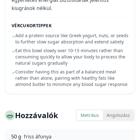
egyenletes energiát biztosítanak jelentős
kiugrások nélkül.
VÉRCUKORTIPPEK
Add a protein source like Greek yogurt, nuts, or seeds
✓
to further slow sugar absorption and extend satiety
Eat this bowl slowly over 10-15 minutes rather than
✓
consuming quickly to allow your body to process the
natural sugars gradually
Consider having this as part of a balanced meal
✓
rather than alone, pairing with healthy fats like
almond butter to minimize any blood sugar response
🥗
Hozzávalók
Metrikus
Angolszász
50 g
friss áfonya