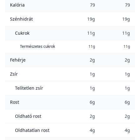
Kalória
79
79
Szénhidrát
19g
19g
Cukrok
11g
11g
Természetes cukrok
11g
11g
Fehérje
2g
2g
Zsír
1g
1g
Telítetlen zsír
1g
1g
Rost
6g
6g
Oldható rost
2g
2g
Oldhatatlan rost
4g
4g