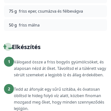
75 g
friss eper, csumázva és félbevágva
50 g
friss málna
👨‍🍳
Elkészítés
1
Válogasd össze a friss bogyós gyümölcsöket, és
alaposan nézd át őket. Távolítsd el a túlérett vagy
sérült szemeket a legjobb íz és állag érdekében.
2
Tedd az áfonyát egy sűrű szitába, és óvatosan
öblítsd le hideg folyó víz alatt, közben finoman
mozgasd meg őket, hogy minden szennyeződés
lejöjjön.