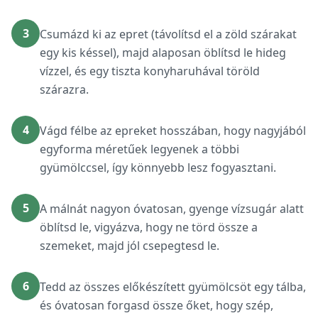
3
Csumázd ki az epret (távolítsd el a zöld szárakat
egy kis késsel), majd alaposan öblítsd le hideg
vízzel, és egy tiszta konyharuhával töröld
szárazra.
4
Vágd félbe az epreket hosszában, hogy nagyjából
egyforma méretűek legyenek a többi
gyümölccsel, így könnyebb lesz fogyasztani.
5
A málnát nagyon óvatosan, gyenge vízsugár alatt
öblítsd le, vigyázva, hogy ne törd össze a
szemeket, majd jól csepegtesd le.
6
Tedd az összes előkészített gyümölcsöt egy tálba,
és óvatosan forgasd össze őket, hogy szép,