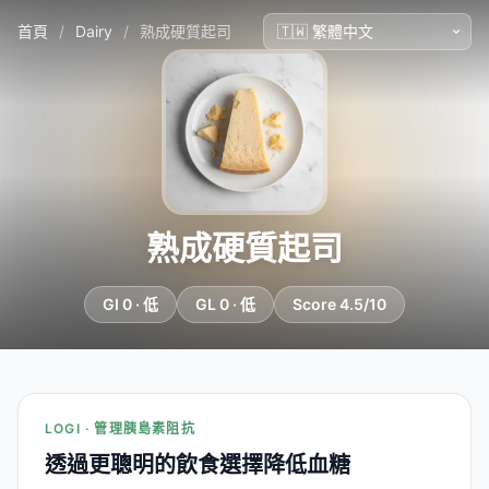
首頁
/
Dairy
/
熟成硬質起司
熟成硬質起司
GI 0 · 低
GL 0 · 低
Score 4.5/10
LOGI · 管理胰島素阻抗
透過更聰明的飲食選擇降低血糖