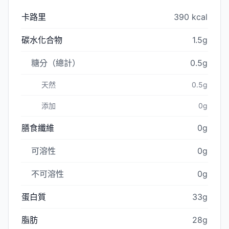
卡路里
390 kcal
碳水化合物
1.5g
糖分（總計）
0.5g
天然
0.5g
添加
0g
膳食纖維
0g
可溶性
0g
不可溶性
0g
蛋白質
33g
脂肪
28g