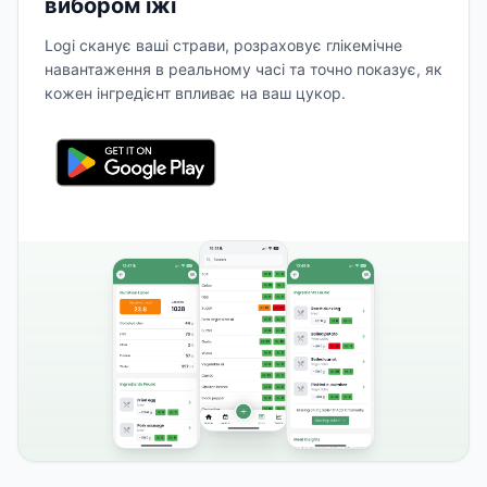
вибором їжі
Logi сканує ваші страви, розраховує глікемічне
навантаження в реальному часі та точно показує, як
кожен інгредієнт впливає на ваш цукор.