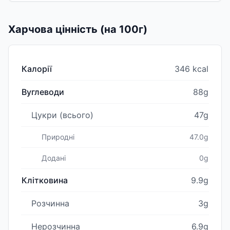
Харчова цінність (на 100г)
Калорії
346 kcal
Вуглеводи
88g
Цукри (всього)
47g
Природні
47.0g
Додані
0g
Клітковина
9.9g
Розчинна
3g
Нерозчинна
6.9g