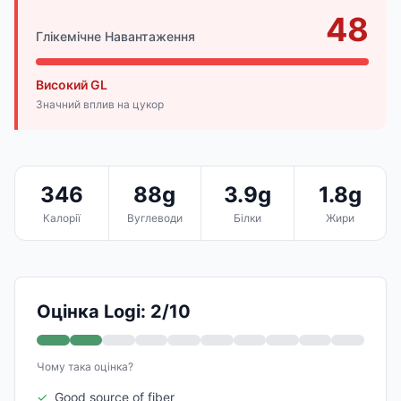
48
Глікемічне Навантаження
Високий GL
Значний вплив на цукор
346
88g
3.9g
1.8g
Калорії
Вуглеводи
Білки
Жири
Оцінка Logi: 2/10
Чому така оцінка?
✓
Good source of fiber