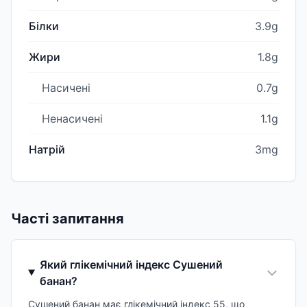
Білки
3.9g
Жири
1.8g
Насичені
0.7g
Ненасичені
1.1g
Натрій
3mg
Часті запитання
Який глікемічний індекс Сушений
банан?
Сушений банан має глікемічний індекс 55, що