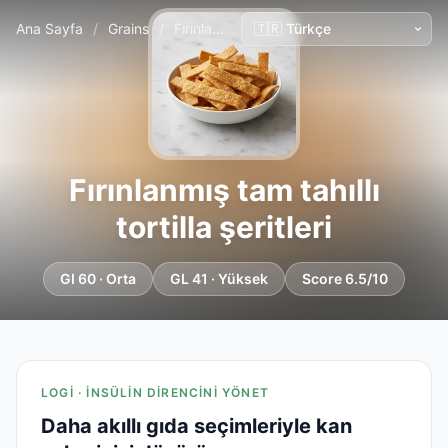
Ana Sayfa
/
Grains
/
Fırınlanmış tam tahıllı tortilla şeritleri
Fırınlanmış tam tahıllı
tortilla şeritleri
GI 60 · Orta
GL 41 · Yüksek
Score 6.5/10
LOGI · İNSÜLIN DIRENCINI YÖNET
Daha akıllı gıda seçimleriyle kan