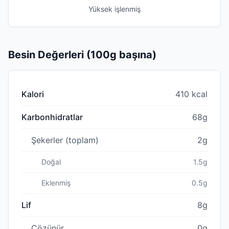
Yüksek işlenmiş
Besin Değerleri (100g başına)
Kalori
410 kcal
Karbonhidratlar
68g
Şekerler (toplam)
2g
Doğal
1.5g
Eklenmiş
0.5g
Lif
8g
Çözünür
0g