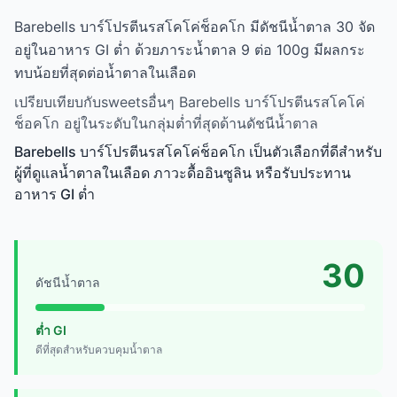
Barebells บาร์โปรตีนรสโคโค่ช็อคโก มีดัชนีน้ำตาล 30 จัด
อยู่ในอาหาร GI ต่ำ ด้วยภาระน้ำตาล 9 ต่อ 100g มีผลกระ
ทบน้อยที่สุดต่อน้ำตาลในเลือด
เปรียบเทียบกับsweetsอื่นๆ Barebells บาร์โปรตีนรสโคโค่
ช็อคโก อยู่ในระดับในกลุ่มต่ำที่สุดด้านดัชนีน้ำตาล
Barebells บาร์โปรตีนรสโคโค่ช็อคโก เป็นตัวเลือกที่ดีสำหรับ
ผู้ที่ดูแลน้ำตาลในเลือด ภาวะดื้ออินซูลิน หรือรับประทาน
อาหาร GI ต่ำ
30
ดัชนีน้ำตาล
ต่ำ GI
ดีที่สุดสำหรับควบคุมน้ำตาล