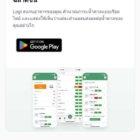
Logi สแกนอาหารของคุณ คำนวณภาระน้ำตาลแบบเรียล
ไทม์ และแสดงให้เห็นว่าแต่ละส่วนผสมส่งผลต่อน้ำตาลของ
คุณอย่างไร