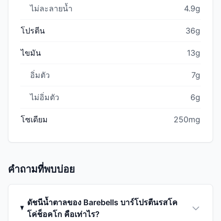
ไม่ละลายน้ำ
4.9g
โปรตีน
36g
ไขมัน
13g
อิ่มตัว
7g
ไม่อิ่มตัว
6g
โซเดียม
250mg
คำถามที่พบบ่อย
ดัชนีน้ำตาลของ Barebells บาร์โปรตีนรสโค
โค่ช็อคโก คือเท่าไร?