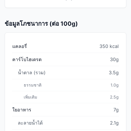
ข้อมูลโภชนาการ (ต่อ 100g)
แคลอรี่
350 kcal
คาร์โบไฮเดรต
30g
น้ำตาล (รวม)
3.5g
ธรรมชาติ
1.0g
เพิ่มเติม
2.5g
ใยอาหาร
7g
ละลายน้ำได้
2.1g