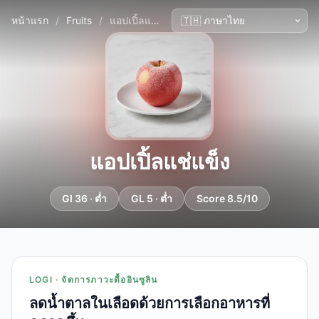
หน้าแรก
/
Fruits
/
แอปเปิ้ลแช่แข็ง
แอปเปิ้ลแช่แข็ง
GI 36 · ต่ำ
GL 5 · ต่ำ
Score 8.5/10
LOGI · จัดการภาวะดื้ออินซูลิน
ลดน้ำตาลในเลือดด้วยการเลือกอาหารที่