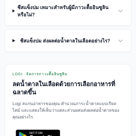
ชีสแข็งบ่ม เหมาะสำหรับผู้มีภาวะดื้ออินซูลิน
หรือไม่?
ชีสแข็งบ่ม ส่งผลต่อน้ำตาลในเลือดอย่างไร?
LOGI · จัดการภาวะดื้ออินซูลิน
ลดน้ำตาลในเลือดด้วยการเลือกอาหารที่
ฉลาดขึ้น
Logi สแกนอาหารของคุณ คำนวณภาระน้ำตาลแบบเรียล
ไทม์ และแสดงให้เห็นว่าแต่ละส่วนผสมส่งผลต่อน้ำตาลของ
คุณอย่างไร