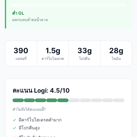
ต่ำ GL
ผลกระทบต่ำต่อน้ำตาล
390
1.5g
33g
28g
แคลอรี่
คาร์โบไฮเดรต
โปรตีน
ไขมัน
คะแนน Logi: 4.5/10
ทำไมถึงได้คะแนนนี้?
✓
มีคาร์โบไฮเดรตต่ำมาก
✓
มีโปรตีนสูง