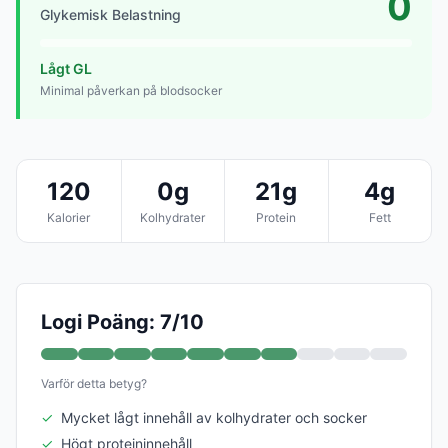
0
Glykemisk Belastning
Lågt GL
Minimal påverkan på blodsocker
120
0g
21g
4g
Kalorier
Kolhydrater
Protein
Fett
Logi Poäng: 7/10
Varför detta betyg?
✓
Mycket lågt innehåll av kolhydrater och socker
✓
Högt proteininnehåll