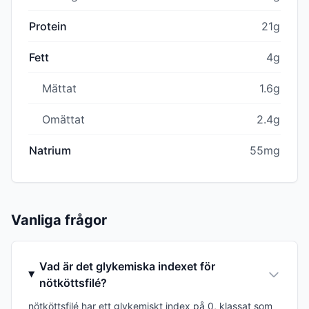
Protein
21g
Fett
4g
Mättat
1.6g
Omättat
2.4g
Natrium
55mg
Vanliga frågor
Vad är det glykemiska indexet för
nötköttsfilé?
nötköttsfilé har ett glykemiskt index på 0, klassat som