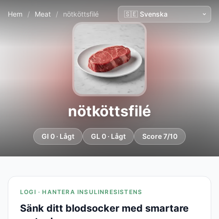
Hem
/
Meat
/
nötköttsfilé
nötköttsfilé
GI 0 · Lågt
GL 0 · Lågt
Score 7/10
LOGI · HANTERA INSULINRESISTENS
Sänk ditt blodsocker med smartare