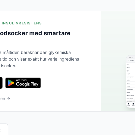
A INSULINRESISTENS
blodsocker med smartare
a måltider, beräknar den glykemiska
altid och visar exakt hur varje ingrediens
odsocker.
ben →
t