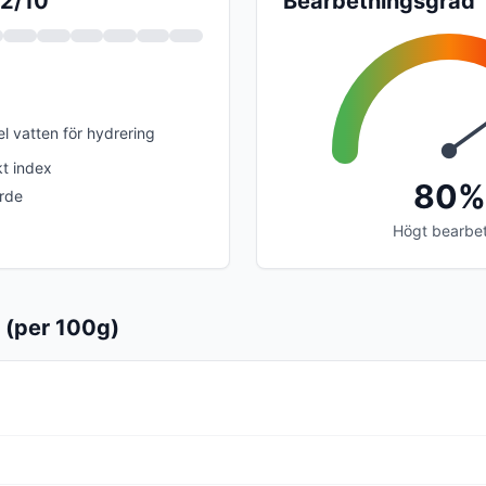
 2/10
Bearbetningsgrad
el vatten för hydrering
t index
80%
rde
Högt bearbe
 (per 100g)