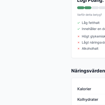
Logi Poäng:
Varför detta betyg?
✓
Låg fetthalt
✓
Innehåller en d
✗
Högt glykemisk
✗
Lågt näringsvä
✗
Alkoholhalt
Näringsvärden
Kalorier
Kolhydrater