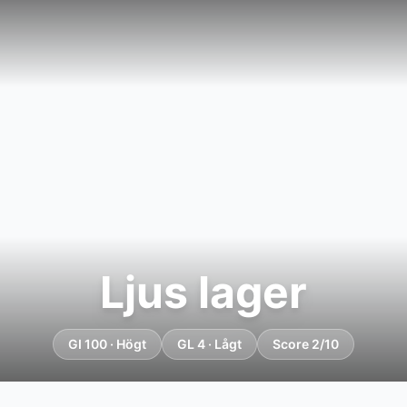
Ljus lager
GI 100 · Högt
GL 4 · Lågt
Score 2/10