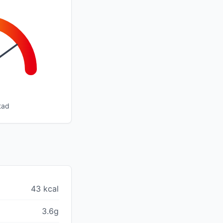
tad
43 kcal
3.6g