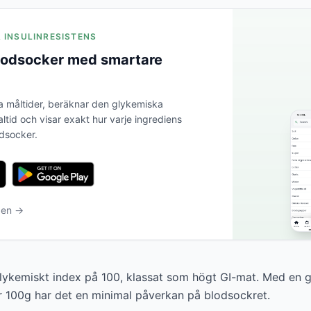
A INSULINRESISTENS
blodsocker med smartare
a måltider, beräknar den glykemiska
altid och visar exakt hur varje ingrediens
odsocker.
ben →
 glykemiskt index på 100, klassat som högt GI-mat. Med en 
r 100g har det en minimal påverkan på blodsockret.