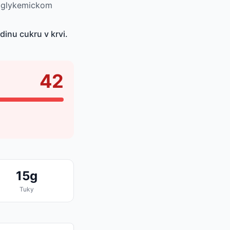
v glykemickom
inu cukru v krvi.
42
15g
Tuky