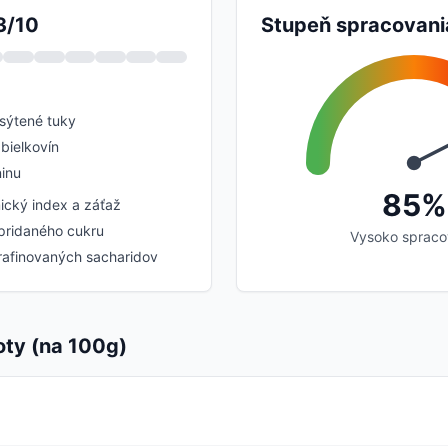
3/10
Stupeň spracovani
sýtené tuky
bielkovín
inu
85%
ický index a záťaž
pridaného cukru
Vysoko sprac
rafinovaných sacharidov
oty (na 100g)