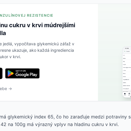
 INZULÍNOVEJ REZISTENCIE
inu cukru v krvi múdrejšími
dla
e jedlá, vypočítava glykemickú záťaž v
resne ukazuje, ako každá ingrediencia
ukor v krvi.
webe →
má glykemický index 65, čo ho zaraďuje medzi potraviny s
 42 na 100g má výrazný vplyv na hladinu cukru v krvi.