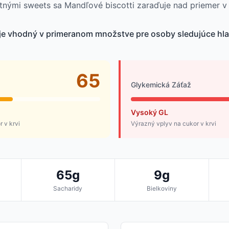
atnými sweets sa Mandľové biscotti zaraďuje nad priemer 
je vhodný v primeranom množstve pre osoby sledujúce hlad
65
Glykemická Záťaž
Vysoký GL
 v krvi
Výrazný vplyv na cukor v krvi
65g
9g
Sacharidy
Bielkoviny