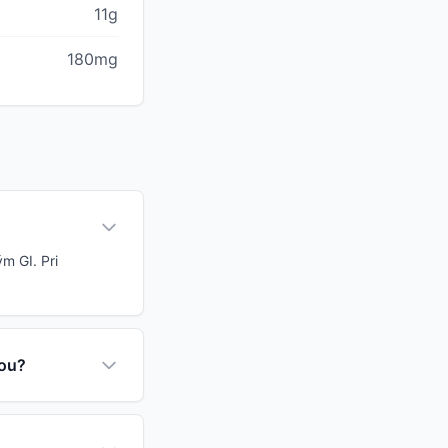
11g
180mg
m GI. Pri
iou?