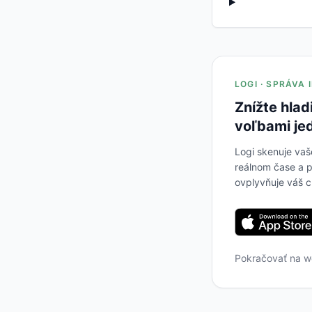
LOGI · SPRÁVA
Znížte hlad
voľbami je
Logi skenuje vaš
reálnom čase a p
ovplyvňuje váš c
Pokračovať na 