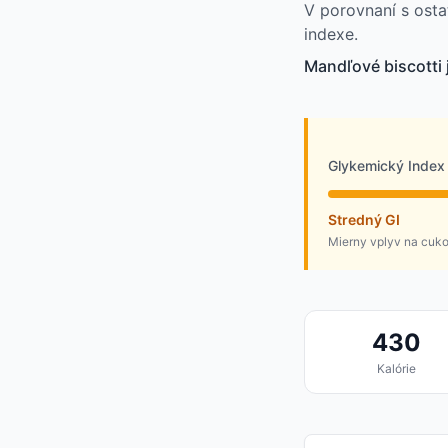
V porovnaní s ost
indexe.
Mandľové biscotti 
Glykemický Index
Stredný GI
Mierny vplyv na cukor
430
Kalórie