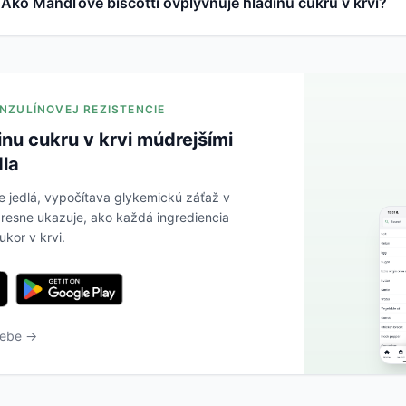
Ako Mandľové biscotti ovplyvňuje hladinu cukru v krvi?
 INZULÍNOVEJ REZISTENCIE
inu cukru v krvi múdrejšími
dla
e jedlá, vypočítava glykemickú záťaž v
resne ukazuje, ako každá ingrediencia
ukor v krvi.
webe →