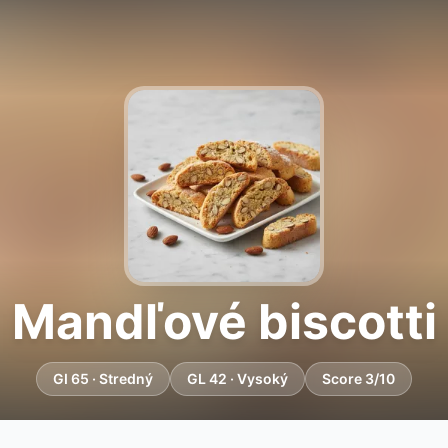
Mandľové biscotti
GI 65 · Stredný
GL 42 · Vysoký
Score 3/10