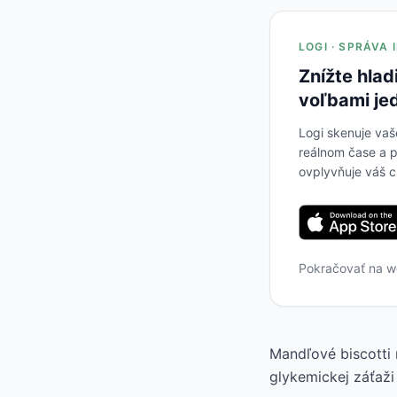
LOGI · SPRÁVA
Znížte hlad
voľbami je
Logi skenuje vaš
reálnom čase a p
ovplyvňuje váš c
Pokračovať na 
Mandľové biscotti 
glykemickej záťaži