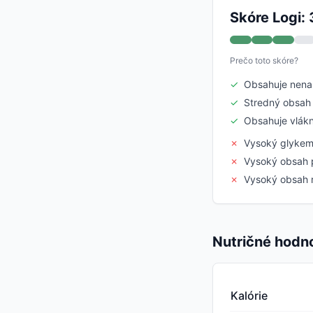
Skóre Logi: 
Prečo toto skóre?
✓
Obsahuje nena
✓
Stredný obsah 
✓
Obsahuje vlákn
✗
Vysoký glykem
✗
Vysoký obsah 
✗
Vysoký obsah 
Nutričné hodn
Kalórie