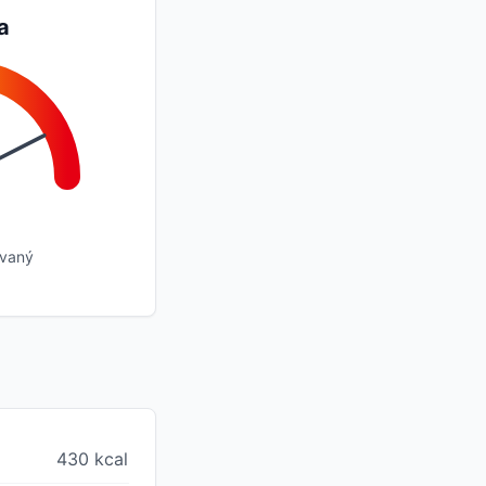
a
ovaný
430 kcal