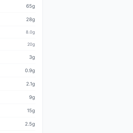
65g
28g
8.0g
20g
3g
0.9g
2.1g
9g
15g
2.5g