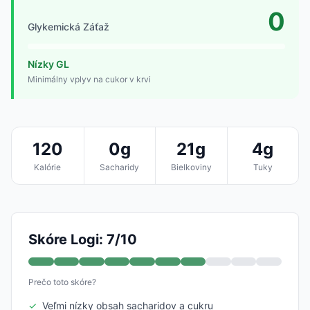
0
Glykemická Záťaž
Nízky GL
Minimálny vplyv na cukor v krvi
120
0g
21g
4g
Kalórie
Sacharidy
Bielkoviny
Tuky
Skóre Logi: 7/10
Prečo toto skóre?
✓
Veľmi nízky obsah sacharidov a cukru