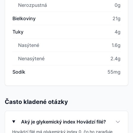
Nerozpustná
0g
Bielkoviny
21g
Tuky
4g
Nasýtené
1.6g
Nenasýtené
2.4g
Sodík
55mg
Často kladené otázky
Aký je glykemický index Hovädzí filé?
Hovädzí filé má glykemický index 0, čo ho zaraďuje