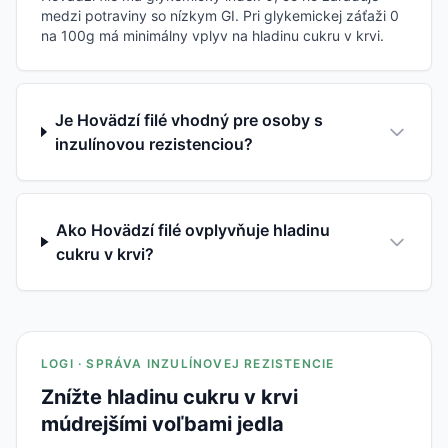
medzi potraviny so nízkym GI. Pri glykemickej záťaži 0
na 100g má minimálny vplyv na hladinu cukru v krvi.
Je Hovädzí filé vhodný pre osoby s
inzulínovou rezistenciou?
Ako Hovädzí filé ovplyvňuje hladinu
cukru v krvi?
LOGI · SPRÁVA INZULÍNOVEJ REZISTENCIE
Znížte hladinu cukru v krvi
múdrejšími voľbami jedla