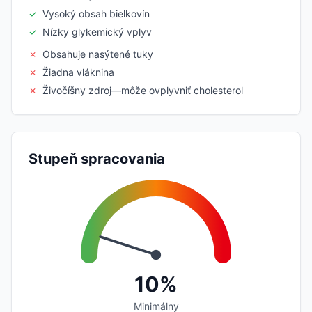
✓
Vysoký obsah bielkovín
✓
Nízky glykemický vplyv
✗
Obsahuje nasýtené tuky
✗
Žiadna vláknina
✗
Živočíšny zdroj—môže ovplyvniť cholesterol
Stupeň spracovania
10%
Minimálny