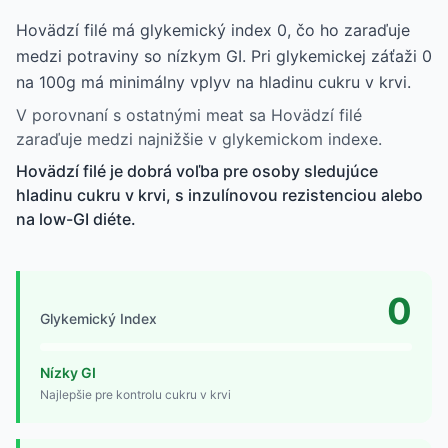
Hovädzí filé má glykemický index 0, čo ho zaraďuje
medzi potraviny so nízkym GI. Pri glykemickej záťaži 0
na 100g má minimálny vplyv na hladinu cukru v krvi.
V porovnaní s ostatnými meat sa Hovädzí filé
zaraďuje medzi najnižšie v glykemickom indexe.
Hovädzí filé je dobrá voľba pre osoby sledujúce
hladinu cukru v krvi, s inzulínovou rezistenciou alebo
na low-GI diéte.
0
Glykemický Index
Nízky GI
Najlepšie pre kontrolu cukru v krvi