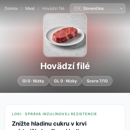
Domov
/
Meat
/
Hovädzí filé
Hovädzí filé
GI 0 · Nízky
GL 0 · Nízky
Score 7/10
LOGI · SPRÁVA INZULÍNOVEJ REZISTENCIE
Znížte hladinu cukru v krvi