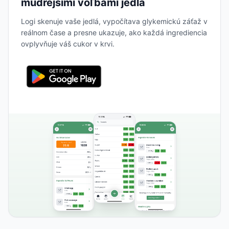
múdrejšími voľbami jedla
Logi skenuje vaše jedlá, vypočítava glykemickú záťaž v
reálnom čase a presne ukazuje, ako každá ingrediencia
ovplyvňuje váš cukor v krvi.