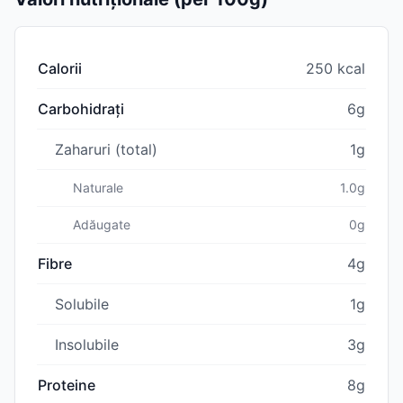
Calorii
250 kcal
Carbohidrați
6g
Zaharuri (total)
1g
Naturale
1.0g
Adăugate
0g
Fibre
4g
Solubile
1g
Insolubile
3g
Proteine
8g