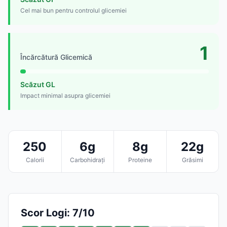
Cel mai bun pentru controlul glicemiei
1
Încărcătură Glicemică
Scăzut GL
Impact minimal asupra glicemiei
250
6g
8g
22g
Calorii
Carbohidrați
Proteine
Grăsimi
Scor Logi: 7/10