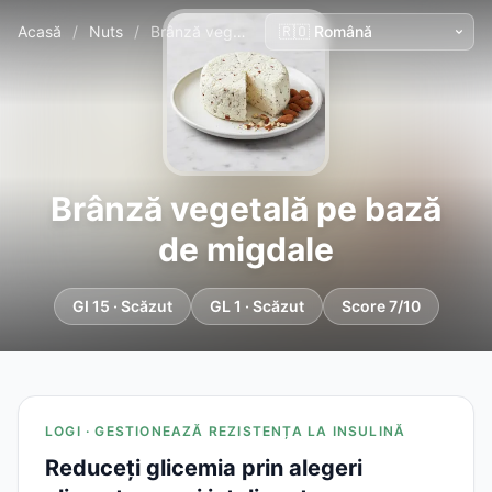
Acasă
/
Nuts
/
Brânză vegetală pe bază de migdale
Brânză vegetală pe bază
de migdale
GI 15 · Scăzut
GL 1 · Scăzut
Score 7/10
LOGI · GESTIONEAZĂ REZISTENȚA LA INSULINĂ
Reduceți glicemia prin alegeri