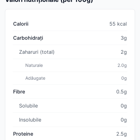
Calorii
55 kcal
Carbohidrați
3g
Zaharuri (total)
2g
Naturale
2.0g
Adăugate
0g
Fibre
0.5g
Solubile
0g
Insolubile
0g
Proteine
2.5g