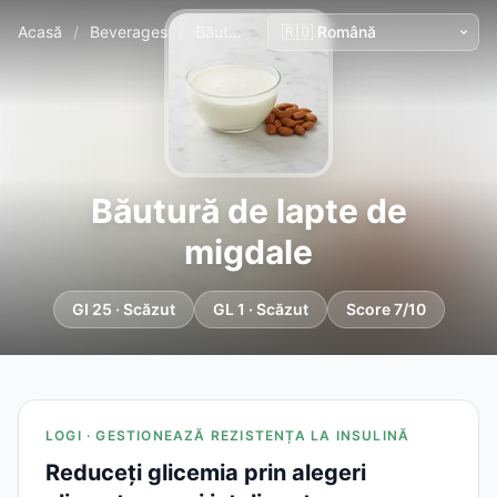
Acasă
/
Beverages
/
Băutură de lapte de migdale
Băutură de lapte de
migdale
GI 25 · Scăzut
GL 1 · Scăzut
Score 7/10
LOGI · GESTIONEAZĂ REZISTENȚA LA INSULINĂ
Reduceți glicemia prin alegeri