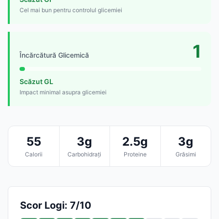
Cel mai bun pentru controlul glicemiei
1
Încărcătură Glicemică
Scăzut GL
Impact minimal asupra glicemiei
55
3g
2.5g
3g
Calorii
Carbohidrați
Proteine
Grăsimi
Scor Logi: 7/10