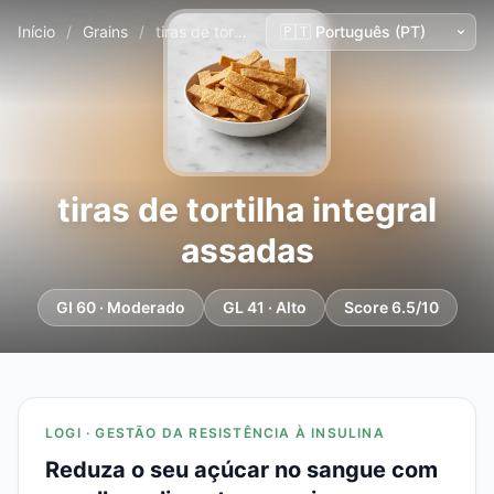
Início
/
Grains
/
tiras de tortilha integral assadas
tiras de tortilha integral
assadas
GI 60 · Moderado
GL 41 · Alto
Score 6.5/10
LOGI · GESTÃO DA RESISTÊNCIA À INSULINA
Reduza o seu açúcar no sangue com