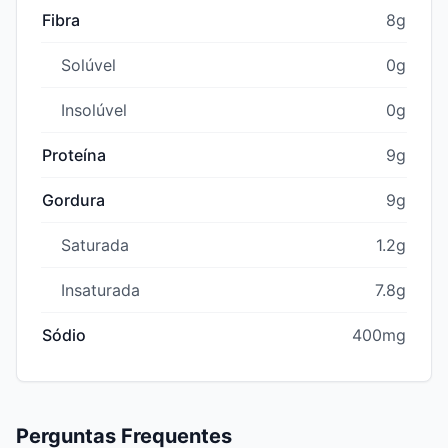
Fibra
8g
Solúvel
0g
Insolúvel
0g
Proteína
9g
Gordura
9g
Saturada
1.2g
Insaturada
7.8g
Sódio
400mg
Perguntas Frequentes