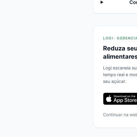
Co
LOGI · GERENCI
Reduza seu
alimentares
Logi escaneia su
tempo real e mo
seu açúcar.
Continuar na we