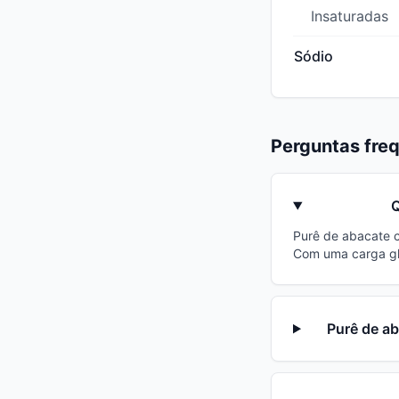
Insaturadas
Sódio
Perguntas fre
Q
Purê de abacate c
Com uma carga gl
Purê de ab