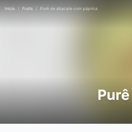
Início
/
Fruits
/
Purê de abacate com páprica
Purê