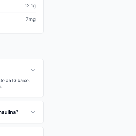
12.1g
7mg
to de IG baixo.
e.
nsulina?