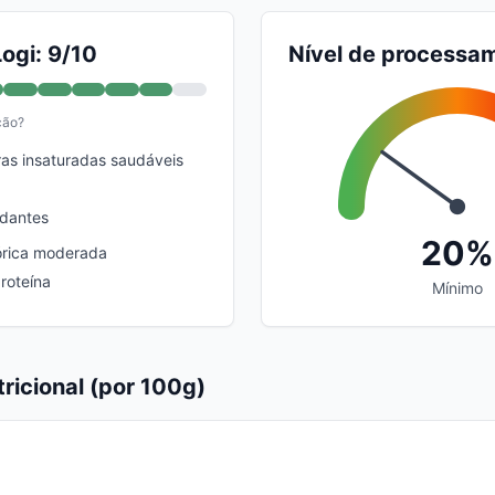
ogi: 9/10
Nível de processa
ção?
as insaturadas saudáveis
idantes
20%
órica moderada
roteína
Mínimo
ricional (por 100g)