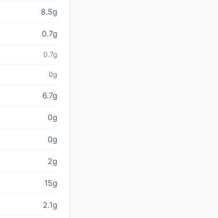
8.5g
0.7g
0.7g
0g
6.7g
0g
0g
2g
15g
2.1g