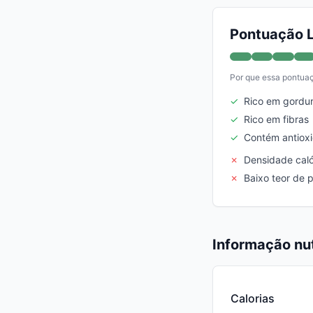
Pontuação L
Por que essa pontua
✓
Rico em gordur
✓
Rico em fibras
✓
Contém antiox
✗
Densidade cal
✗
Baixo teor de p
Informação nut
Calorias