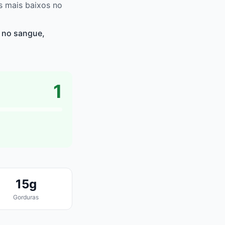
s mais baixos no
 no sangue,
1
15g
Gorduras