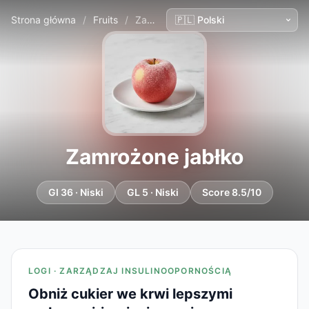
Strona główna
/
Fruits
/
Zamrożone jabłko
Zamrożone jabłko
GI 36 · Niski
GL 5 · Niski
Score 8.5/10
LOGI · ZARZĄDZAJ INSULINOOPORNOŚCIĄ
Obniż cukier we krwi lepszymi