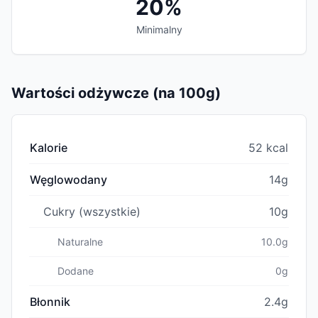
20%
Minimalny
Wartości odżywcze (na 100g)
Kalorie
52 kcal
Węglowodany
14g
Cukry (wszystkie)
10g
Naturalne
10.0g
Dodane
0g
Błonnik
2.4g