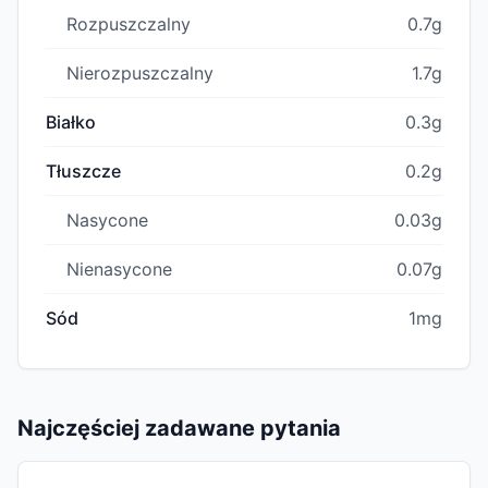
Rozpuszczalny
0.7g
Nierozpuszczalny
1.7g
Białko
0.3g
Tłuszcze
0.2g
Nasycone
0.03g
Nienasycone
0.07g
Sód
1mg
Najczęściej zadawane pytania